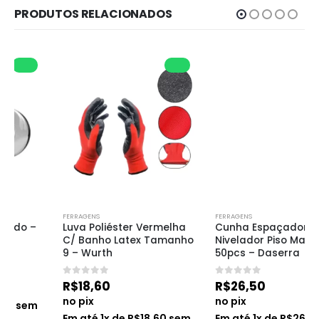
PRODUTOS RELACIONADOS
FERRAGENS
FERRAGENS
Luva Poliéster Vermelha 
Cunha Espaçador 
C/ Banho Latex Tamanho 
Nivelador Piso Master 
9 – Wurth
50pcs – Daserra
0
de 5
0
de 5
R$
18,60
R$
26,50
no pix
no pix
Em até
1
x de
R$
18,60
sem
Em até
1
x de
R$
26,50
sem