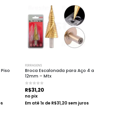
FERRAGENS
FERRAGENS
Piso 
Broca Escalonada para Aço 4 a 
Silicone
12mm – Mtx
Wurth
0
de 5
0
de 5
R$
31,20
R$
15,0
no pix
no pix
os
Em até
1
x de
R$
31,20
sem juros
Em até
1