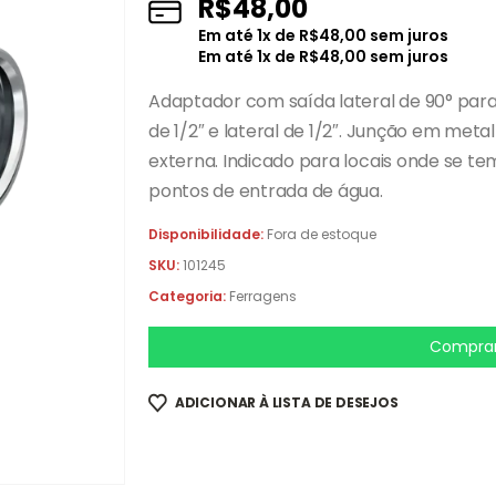
R$
48,00
Em até
1
x de
R$
48,00
sem juros
Em até
1
x de
R$
48,00
sem juros
Adaptador com saída lateral de 90° para 
de 1/2″ e lateral de 1/2″. Junção em meta
externa. Indicado para locais onde se te
pontos de entrada de água.
Disponibilidade:
Fora de estoque
SKU:
101245
Categoria:
Ferragens
Comprar
ADICIONAR À LISTA DE DESEJOS