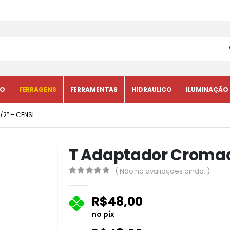
CO
FERRAGENS
FERRAMENTAS
HIDRAULICO
ILUMINAÇÃO
2″ – CENSI
T Adaptador Cromado
( Não há avaliações ainda. )
0
fora de 5
R$
48,00
no pix