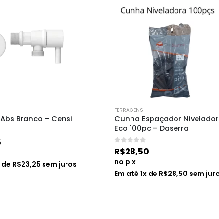
FERRAGENS
 Abs Branco – Censi
Cunha Espaçador Nivelador 
Eco 100pc – Daserra
5
0
de 5
R$
28,50
no pix
x de
R$
23,25
sem juros
Em até
1
x de
R$
28,50
sem jur