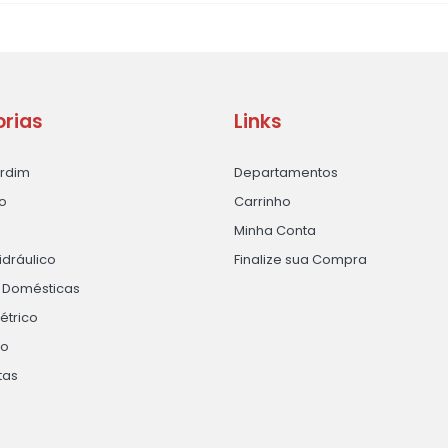
rias
Links
ardim
Departamentos
o
Carrinho
Minha Conta
idráulico
Finalize sua Compra
s Domésticas
létrico
ão
tas