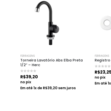
FERRAGENS
FERRAGENS
si
Torneira Lavatório Abs Elba Preta 
Registro
1/2” – Herc
0
de 5
R$
23,2
0
de 5
R$
39,20
no pix
no pix
s
Em até
1
Em até
1
x de
R$
39,20
sem juros