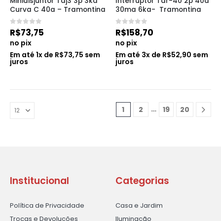
Minidisjuntor Tdj3 3p 3ka 
Interruptor Tdr-40 2p 40a 
Curva C 40a – Tramontina
30ma 6ka-  Tramontina
0
de 5
0
de 5
R$
73,75
R$
158,70
no pix
no pix
Em até
1
x de
R$
73,75
sem
Em até
3
x de
R$
52,90
sem
juros
juros
…
1
2
19
20
Institucional
Categorias
Política de Privacidade
Casa e Jardim
Trocas e Devoluções
Iluminação