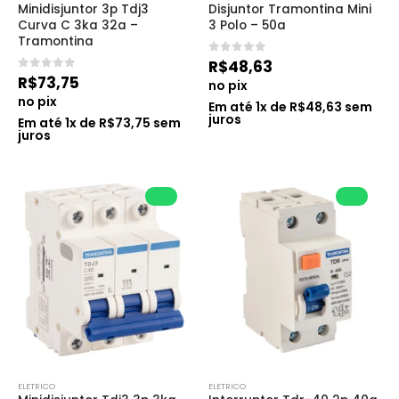
Minidisjuntor 3p Tdj3 
Disjuntor Tramontina Mini 
Curva C 3ka 32a – 
3 Polo – 50a
Tramontina
0
de 5
R$
48,63
0
de 5
R$
73,75
no pix
no pix
Em até
1
x de
R$
48,63
sem
juros
Em até
1
x de
R$
73,75
sem
juros
ELETRICO
ELETRICO