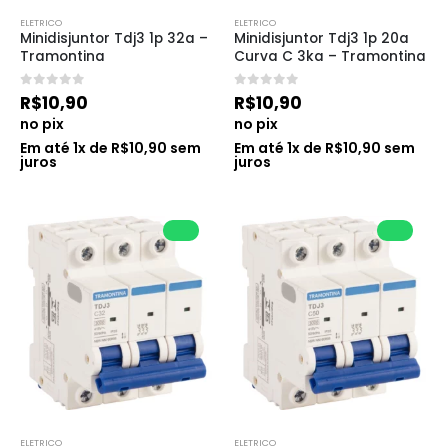
ELETRICO
ELETRICO
Minidisjuntor Tdj3 1p 32a – 
Minidisjuntor Tdj3 1p 20a 
Tramontina
Curva C 3ka – Tramontina
0
de 5
0
de 5
R$
10,90
R$
10,90
no pix
no pix
Em até
1
x de
R$
10,90
sem
Em até
1
x de
R$
10,90
sem
juros
juros
ELETRICO
ELETRICO