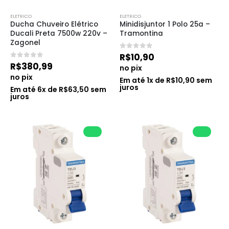
ELETRICO
ELETRICO
Ducha Chuveiro Elétrico 
Minidisjuntor 1 Polo 25a – 
Ducali Preta 7500w 220v – 
Tramontina
Zagonel
0
de 5
R$
10,90
0
de 5
R$
380,99
no pix
no pix
Em até
1
x de
R$
10,90
sem
juros
Em até
6
x de
R$
63,50
sem
juros