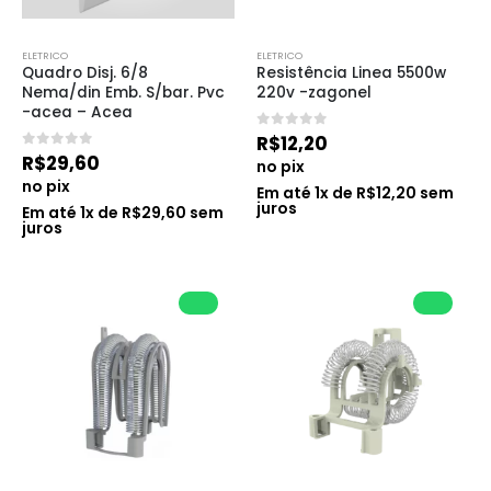
ELETRICO
ELETRICO
Quadro Disj. 6/8 
Resistência Linea 5500w 
Nema/din Emb. S/bar. Pvc 
220v -zagonel
-acea – Acea
0
de 5
R$
12,20
0
de 5
R$
29,60
no pix
no pix
Em até
1
x de
R$
12,20
sem
juros
Em até
1
x de
R$
29,60
sem
juros