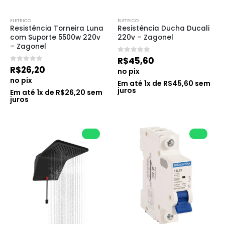
ELETRICO
ELETRICO
Resistência Torneira Luna 
Resistência Ducha Ducali 
com Suporte 5500w 220v 
220v – Zagonel
– Zagonel
0
de 5
R$
45,60
0
de 5
R$
26,20
no pix
no pix
Em até
1
x de
R$
45,60
sem
juros
Em até
1
x de
R$
26,20
sem
juros