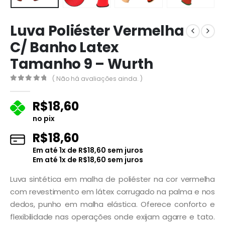
Luva Poliéster Vermelha
C/ Banho Latex
Tamanho 9 – Wurth
( Não há avaliações ainda. )
0
fora de 5
R$
18,60
no pix
R$
18,60
Em até
1
x de
R$
18,60
sem juros
Em até
1
x de
R$
18,60
sem juros
Luva sintética em malha de poliéster na cor vermelha
com revestimento em látex corrugado na palma e nos
dedos, punho em malha elástica. Oferece conforto e
flexibilidade nas operações onde exijam agarre e tato.