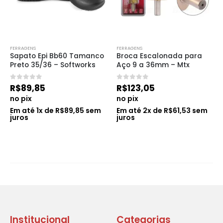
FERRAGENS
FERRAGENS
Sapato Epi Bb60 Tamanco 
Broca Escalonada para 
Preto 35/36 – Softworks
Aço 9 a 36mm – Mtx
0
de 5
0
de 5
R$
89,85
R$
123,05
no pix
no pix
Em até
1
x de
R$
89,85
sem
Em até
2
x de
R$
61,53
sem
juros
juros
Institucional
Categorias