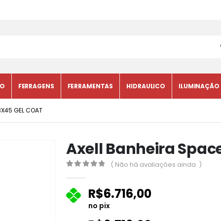
CO
FERRAGENS
FERRAMENTAS
HIDRAULICO
ILUMINAÇÃO
3X45 GEL COAT
Axell Banheira Spac
( Não há avaliações ainda. )
0
fora de 5
R$
6.716,00
no pix