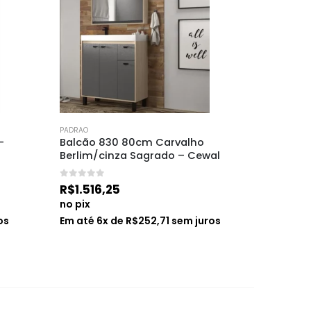
PADRAO
PADRAO
– 
Balcão 830 80cm Carvalho 
Válvula
Berlim/cinza Sagrado – Cewal
Ghelplu
0
de 5
0
de 5
R$
1.516,25
R$
28,1
no pix
no pix
os
Em até
6
x de
R$
252,71
sem juros
Em até
1