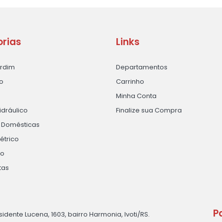
rias
Links
ardim
Departamentos
o
Carrinho
Minha Conta
idráulico
Finalize sua Compra
s Domésticas
létrico
ão
tas
P
sidente Lucena, 1603, bairro Harmonia, Ivoti/RS.