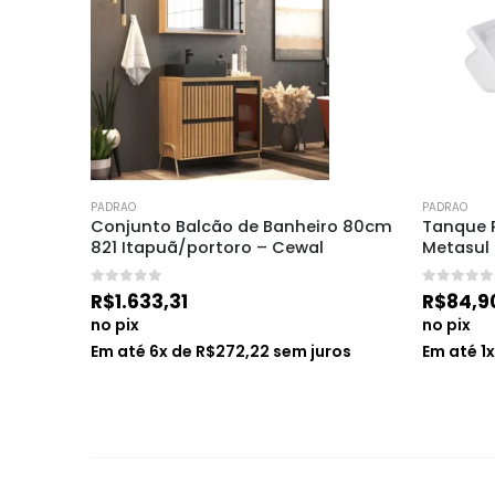
PADRAO
PADRAO
iro 670 
Conjunto Balcão de Banheiro 80cm 
Tanque P
821 Itapuã/portoro – Cewal
Metasul
0
de 5
0
de 5
R$
1.633,31
R$
84,9
no pix
no pix
os
Em até
6
x de
R$
272,22
sem juros
Em até
1