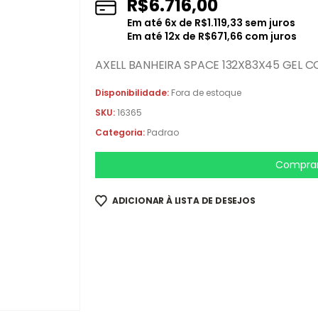
R$
6.716,00
Em até
6
x de
R$
1.119,33
sem juros
Em até
12
x de
R$
671,66
com juros
AXELL BANHEIRA SPACE 132X83X45 GEL 
Disponibilidade:
Fora de estoque
SKU:
16365
Categoria:
Padrao
Comprar
ADICIONAR À LISTA DE DESEJOS