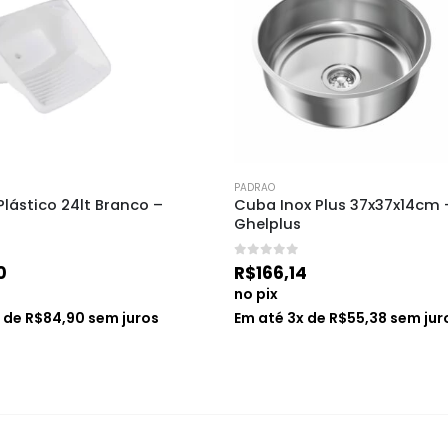
PADRAO
lástico 24lt Branco – 
Cuba Inox Plus 37x37x14cm 
Ghelplus
0
de 5
0
R$
166,14
no pix
x de
R$
84,90
sem juros
Em até
3
x de
R$
55,38
sem jur