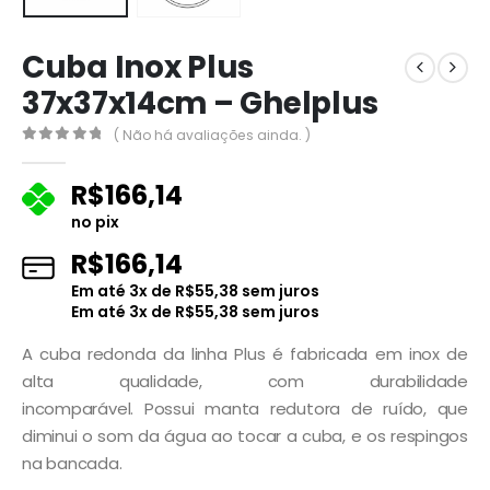
Cuba Inox Plus
37x37x14cm – Ghelplus
( Não há avaliações ainda. )
0
fora de 5
R$
166,14
no pix
R$
166,14
Em até
3
x de
R$
55,38
sem juros
Em até
3
x de
R$
55,38
sem juros
A cuba redonda da linha Plus é fabricada em inox de
alta qualidade, com durabilidade
incomparável. Possui manta redutora de ruído, que
diminui o som da água ao tocar a cuba, e os respingos
na bancada.