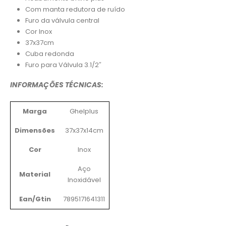
Com manta redutora de ruído
Furo da válvula central
Cor Inox
37x37cm
Cuba redonda
Furo para Válvula 3.1/2″
INFORMAÇÕES TÉCNICAS:
Marga
Ghelplus
Dimensões
37x37x14cm
Cor
Inox
Aço
Material
Inoxidável
Ean/Gtin
7895171641311