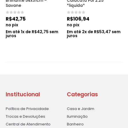
Brilhante 54x31cm – 
Calacata Pol 2.25 
Savane
*liquida*
0
de 5
0
de 5
R$
42,75
R$
106,94
no pix
no pix
Em até
1
x de
R$
42,75
sem
Em até
2
x de
R$
53,47
sem
juros
juros
Institucional
Categorias
Política de Privacidade
Casa e Jardim
Trocas e Devoluções
Iluminação
Central de Atendimento
Banheiro