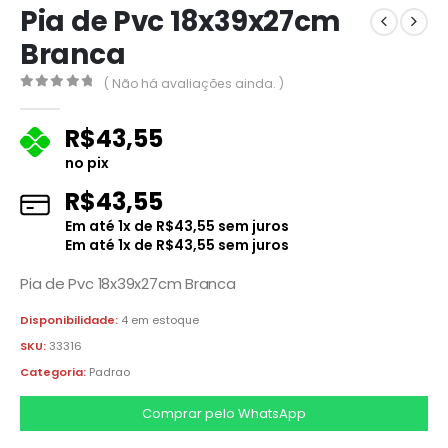
Pia de Pvc 18x39x27cm
Branca
( Não há avaliações ainda. )
0
fora de 5
R$
43,55
no pix
R$
43,55
Em até
1
x de
R$
43,55
sem juros
Em até
1
x de
R$
43,55
sem juros
Pia de Pvc 18x39x27cm Branca
Disponibilidade:
4 em estoque
SKU:
33316
Categoria:
Padrao
Comprar pelo WhatsApp