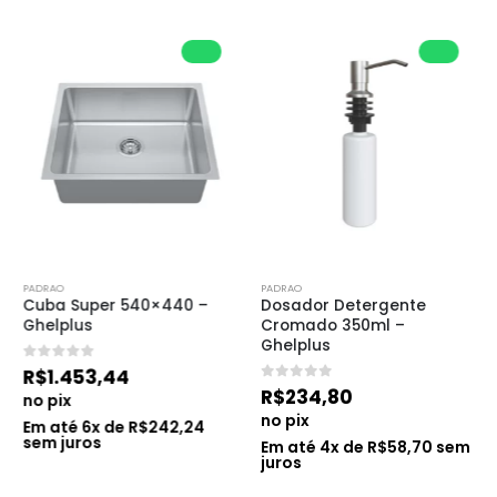
PADRAO
PADRAO
Cuba Super 540×440 – 
Dosador Detergente 
Ghelplus
Cromado 350ml – 
Ghelplus
0
de 5
R$
1.453,44
0
de 5
R$
234,80
no pix
no pix
Em até
6
x de
R$
242,24
sem juros
Em até
4
x de
R$
58,70
sem
juros