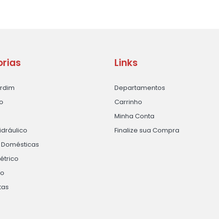
rias
Links
ardim
Departamentos
o
Carrinho
Minha Conta
idráulico
Finalize sua Compra
s Domésticas
létrico
ão
tas