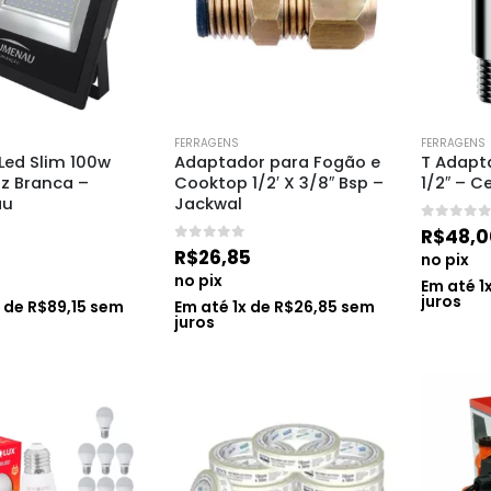
FERRAGENS
FERRAGENS
 Led Slim 100w 
Adaptador para Fogão e 
T Adapt
z Branca – 
Cooktop 1/2′ X 3/8″ Bsp – 
1/2″ – C
au
Jackwal
0
de 5
R$
48,0
0
de 5
R$
26,85
no pix
no pix
Em até
1
juros
x de
R$
89,15
sem
Em até
1
x de
R$
26,85
sem
juros