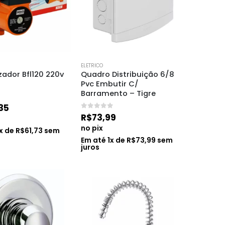
ELETRICO
zador Bfl120 220v 
Quadro Distribuição 6/8 
Pvc Embutir C/ 
Barramento – Tigre
35
0
de 5
R$
73,99
no pix
x de
R$
61,73
sem
Em até
1
x de
R$
73,99
sem
juros