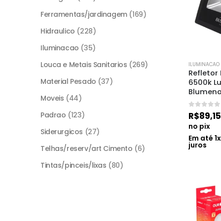
Ferramentas/jardinagem
(169)
Hidraulico
(228)
Iluminacao
(35)
Louca e Metais Sanitarios
(269)
ILUMINACAO
Refletor
Material Pesado
(37)
6500k Lu
Blumen
Moveis
(44)
0
de 5
R$
89,15
Padrao
(123)
no pix
Siderurgicos
(27)
Em até
1
juros
Telhas/reserv/art Cimento
(6)
Tintas/pinceis/lixas
(80)