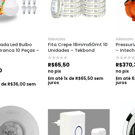
FERRAGENS
FERRAGENS
ada Led Bulbo 
Fita Crepe 18mmx50mt 10 
Pressuri
ranca 10 Peças – 
Unidades – Tekbond
– Intech
0
de 5
0
de 5
R$
65,50
R$
370,
0
no pix
no pix
Em até
1
x de
R$
65,50
sem
Em até
6
juros
juros
x de
R$
36,00
sem