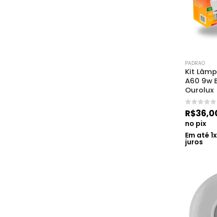
PADRAO
Kit Lâmp
A60 9w B
Ourolux
0
de 5
R$
36,0
no pix
Em até
1
juros