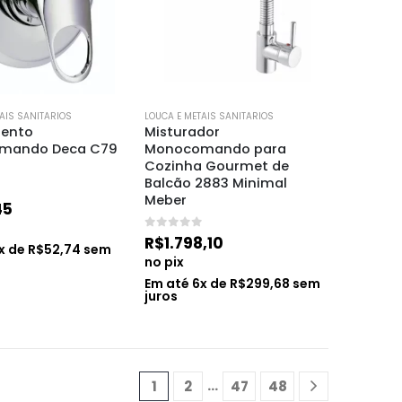
AIS SANITARIOS
LOUCA E METAIS SANITARIOS
ento 
Misturador 
mando Deca C79 
Monocomando para 
Cozinha Gourmet de 
Balcão 2883 Minimal 
Meber
45
0
de 5
R$
1.798,10
x de
R$
52,74
sem
no pix
Em até
6
x de
R$
299,68
sem
juros
…
1
2
47
48