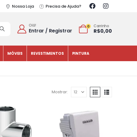
Nossa Loja
Precisa de Ajuda?
Olá!
Carrinho
0
Entrar / Registrar
R$
0,00
MÓVEIS
REVESTIMENTOS
PINTURA
Mostrar: