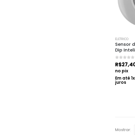
ELETRICO
Sensor d
Dip Inte
0
de 5
R$
27,4
no pix
Em até
1
juros
Mostrar: