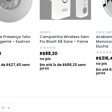
ELETRICO
LOUCA E MET
e Presença Teto 
Campainha Wireless Sem 
Acabam
ligente – Exatron
Fio Bivolt 58 Sons – Fame
Monoco
Ducha
0
de 5
0
R$
88,20
0
de 5
R$
316,
no pix
no pix
x de
R$
27,40
sem
Em até
1
x de
R$
88,20
sem
juros
Em até
6
juros