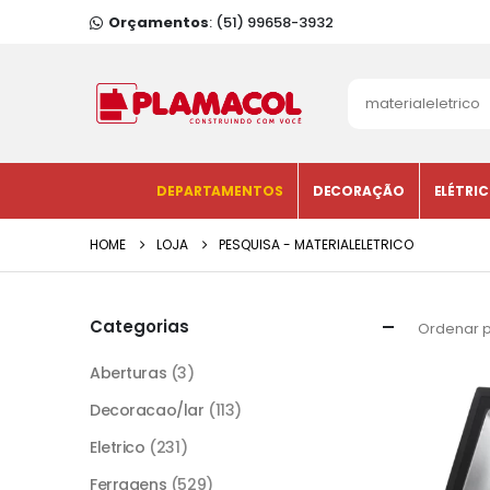
Orçamentos
: (51) 99658-3932
DEPARTAMENTOS
DECORAÇÃO
ELÉTRI
HOME
LOJA
PESQUISA - MATERIALELETRICO
Categorias
Ordenar p
Aberturas
(3)
Decoracao/lar
(113)
Eletrico
(231)
Ferragens
(529)