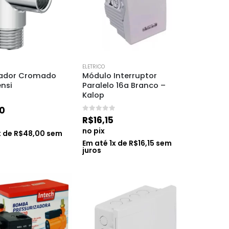
ELETRICO
ador Cromado 
Módulo Interruptor 
ensi
Paralelo 16a Branco – 
Kalop
0
0
de 5
R$
16,15
no pix
x de
R$
48,00
sem
Em até
1
x de
R$
16,15
sem
juros