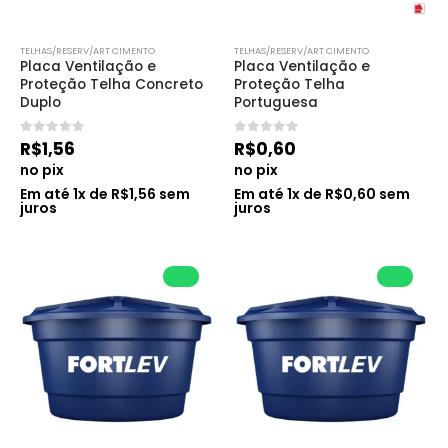
TELHAS/RESERV/ART CIMENTO
TELHAS/RESERV/ART CIMENTO
Placa Ventilação e 
Placa Ventilação e 
Proteção Telha Concreto 
Proteção Telha 
Duplo
Portuguesa
0
de 5
0
de 5
R$
1,56
R$
0,60
no pix
no pix
Em até
1
x de
R$
1,56
sem
Em até
1
x de
R$
0,60
sem
juros
juros