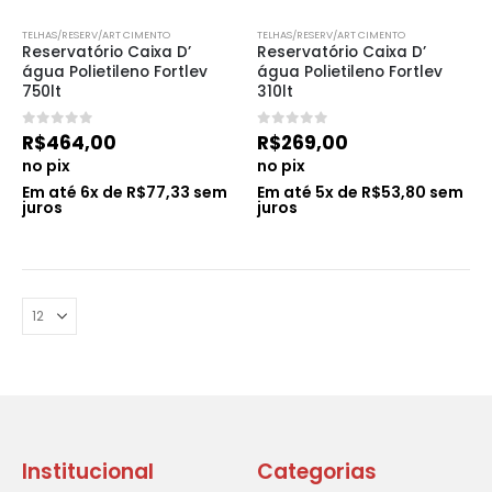
TELHAS/RESERV/ART CIMENTO
TELHAS/RESERV/ART CIMENTO
Reservatório Caixa D’ 
Reservatório Caixa D’ 
água Polietileno Fortlev 
água Polietileno Fortlev 
750lt
310lt
0
de 5
0
de 5
R$
464,00
R$
269,00
no pix
no pix
Em até
6
x de
R$
77,33
sem
Em até
5
x de
R$
53,80
sem
juros
juros
Institucional
Categorias