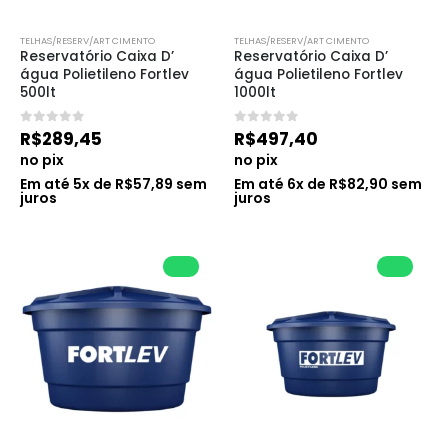
TELHAS/RESERV/ART CIMENTO
TELHAS/RESERV/ART CIMENTO
Reservatório Caixa D’ 
Reservatório Caixa D’ 
água Polietileno Fortlev 
água Polietileno Fortlev 
500lt
1000lt
0
de 5
0
de 5
R$
289,45
R$
497,40
no pix
no pix
Em até
5
x de
R$
57,89
sem
Em até
6
x de
R$
82,90
sem
juros
juros