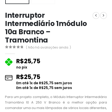
Interruptor
Intermediário 1módulo
10a Branco –
Tramontina
( Não há avaliações ainda. )
0
fora de 5
R$
25,75
no pix
R$
25,75
Em até
1
x de
R$
25,75
sem juros
Em até
1
x de
R$
25,75
sem juros
Para um projeto completo, o Módulo Interruptor Intermediário
Tramontina 10 A 250 V Branco é a melhor opção para
comandar uma ou mais lâmpadas de vários locais diferentes,