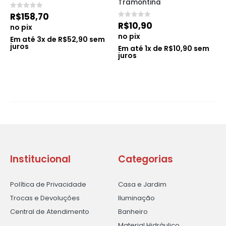
Tramontina
0
de 5
R$
158,70
0
de 5
R$
10,90
no pix
no pix
Em até
3
x de
R$
52,90
sem
juros
Em até
1
x de
R$
10,90
sem
juros
Institucional
Categorias
Política de Privacidade
Casa e Jardim
Trocas e Devoluções
Iluminação
Central de Atendimento
Banheiro
Material Hidráulico