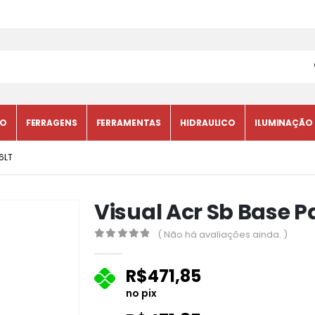
CO
FERRAGENS
FERRAMENTAS
HIDRAULICO
ILUMINAÇÃO
6LT
Visual Acr Sb Base Pa
( Não há avaliações ainda. )
0
fora de 5
R$
471,85
no pix