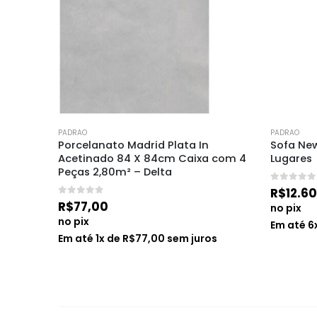
PADRAO
PADRAO
4,5” – 
Porcelanato Madrid Plata In 
Sofa Ne
Acetinado 84 X 84cm Caixa com 4 
Lugares
Peças 2,80m² – Delta
0
de 5
R$
12.6
0
de 5
R$
77,00
no pix
no pix
s
Em até
6
Em até
1
x de
R$
77,00
sem juros