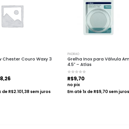
PADRAO
w Chester Couro Waxy 3 
Grelha Inox para Válvula A
4.5″ – Atlas
0
de 5
08,26
R$
9,70
no pix
x de
R$
2.101,38
sem juros
Em até
1
x de
R$
9,70
sem juro