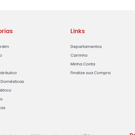
rias
Links
ardim
Departamentos
o
Carrinho
Minha Conta
idráulico
Finalize sua Compra
s Domésticas
létrico
ão
tas