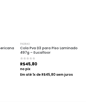
PADRAO
PADRAO
mericana 
Cola Pva D3 para Piso Laminado 
Porcel D
497g – Eucafloor
Cinza A
0
de 5
0
de 5
R$
45,80
R$
77,0
no pix
no pix
s
Em até
1
x de
R$
45,80
sem juros
Em até
1