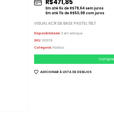
R$
471,85
Em até
6
x de
R$
78,64
sem juros
Em até
11
x de
R$
50,98
com juros
VISUAL ACR SB BASE PASTEL 16LT
Disponibilidade:
3 em estoque
SKU:
103379
Categoria:
Padrao
Comprar
ADICIONAR À LISTA DE DESEJOS