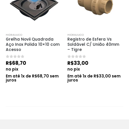
HIDRAULICO
HIDRAULICO
Grelha Novii Quadrada 
Registro de Esfera Vs 
Aço Inox Polida 10×10 com 
Soldável C/ União 40mm 
Acesso
– Tigre
0
de 5
0
de 5
R$
68,70
R$
33,00
no pix
no pix
Em até
1
x de
R$
68,70
sem
Em até
1
x de
R$
33,00
sem
juros
juros