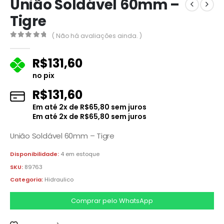
União Soldável 60mm –
Tigre
( Não há avaliações ainda. )
0
fora de 5
R$
131,60
no pix
R$
131,60
Em até
2
x de
R$
65,80
sem juros
Em até
2
x de
R$
65,80
sem juros
União Soldável 60mm – Tigre
Disponibilidade:
4 em estoque
SKU:
89763
Categoria:
Hidraulico
Comprar pelo WhatsApp