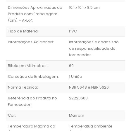
Dimensões Aproximadas do
10,1 x 10,1 x 8,5 cm
Produto com Embalagem
(cm) – AxLxP:
Tipo de Material:
PVC
Informações Adicionais:
Informações e dados são
de responsabilidade do
fornecedor.
Bitola em Milímetros:
60
Conteúdo da Embalagem:
1 União
Norma Técnica:
NBR 5648 e NBR 5626
Referência do Produto no
22220608
Fornecedor:
Cor:
Marrom
Temperatura Máxima da
Temperatua ambiente