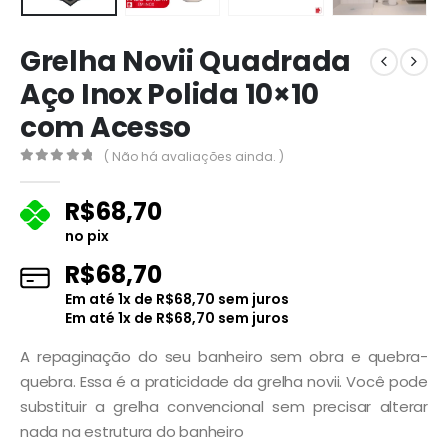
Grelha Novii Quadrada
Aço Inox Polida 10×10
com Acesso
( Não há avaliações ainda. )
0
fora de 5
R$
68,70
no pix
R$
68,70
Em até
1
x de
R$
68,70
sem juros
Em até
1
x de
R$
68,70
sem juros
A repaginação do seu banheiro sem obra e quebra-
quebra. Essa é a praticidade da grelha novii. Você pode
substituir a grelha convencional sem precisar alterar
nada na estrutura do banheiro