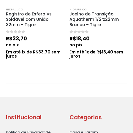
HIDRAULICO
HIDRAULICO
Registro de Esfera Vs 
Joelho de Transição 
Soldável com União 
Aquatherm 1/2″x22mm 
32mm – Tigre
Branco – Tigre
0
de 5
0
de 5
R$
33,70
R$
18,40
no pix
no pix
Em até
1
x de
R$
33,70
sem
Em até
1
x de
R$
18,40
sem
juros
juros
Institucional
Categorias
Política de Privacidade
Casa e Jardim