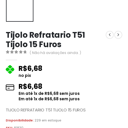
Tijolo Refratario T51
Tijolo 15 Furos
( Não há avaliações ainda. )
0
fora de 5
R$
6,68
no pix
R$
6,68
Em até
1
x de
R$
6,68
sem juros
Em até
1
x de
R$
6,68
sem juros
TIJOLO REFRATARIO T51 TIJOLO 15 FUROS
Disponibilidade:
229 em estoque
SKU:
81830