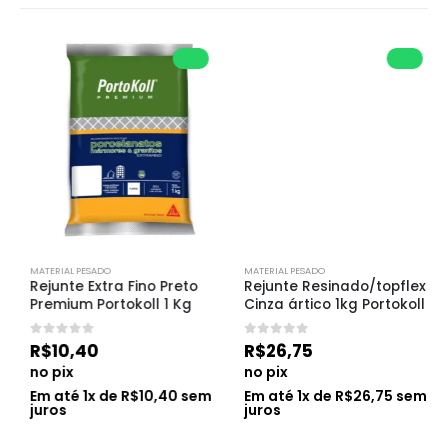
MATERIAL PESADO
MATERIAL PESADO
Rejunte Extra Fino Preto 
Rejunte Resinado/topflex 
Premium Portokoll 1 Kg
Cinza ártico 1kg Portokoll
0
de 5
0
de 5
R$
10,40
R$
26,75
no pix
no pix
Em até
1
x de
R$
10,40
sem
Em até
1
x de
R$
26,75
sem
juros
juros