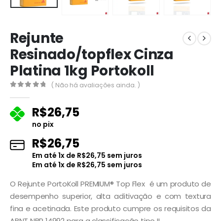
Rejunte
Resinado/topflex Cinza
Platina 1kg Portokoll
( Não há avaliações ainda. )
0
fora de 5
R$
26,75
no pix
R$
26,75
Em até
1
x de
R$
26,75
sem juros
Em até
1
x de
R$
26,75
sem juros
O Rejunte PortoKoll PREMIUM® Top Flex é um produto de
desempenho superior, alta aditivação e com textura
fina e acetinada. Este produto cumpre os requisitos da
ABNT NBR 14992 para a classificação tipo II.