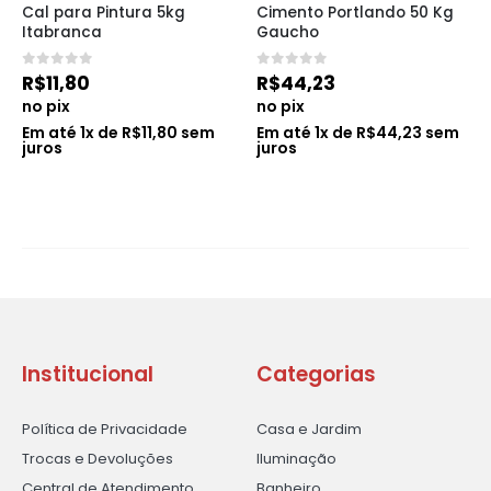
Cal para Pintura 5kg 
Cimento Portlando 50 Kg 
Itabranca
Gaucho
0
de 5
0
de 5
R$
11,80
R$
44,23
no pix
no pix
Em até
1
x de
R$
11,80
sem
Em até
1
x de
R$
44,23
sem
juros
juros
Institucional
Categorias
Política de Privacidade
Casa e Jardim
Trocas e Devoluções
Iluminação
Central de Atendimento
Banheiro