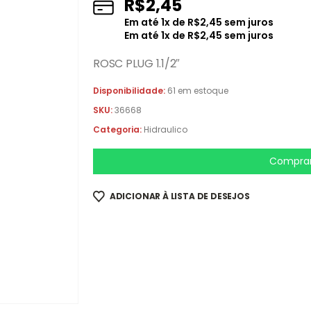
R$
2,45
Em até
1
x de
R$
2,45
sem juros
Em até
1
x de
R$
2,45
sem juros
ROSC PLUG 1.1/2″
Disponibilidade:
61 em estoque
SKU:
36668
Categoria:
Hidraulico
Comprar
ADICIONAR À LISTA DE DESEJOS