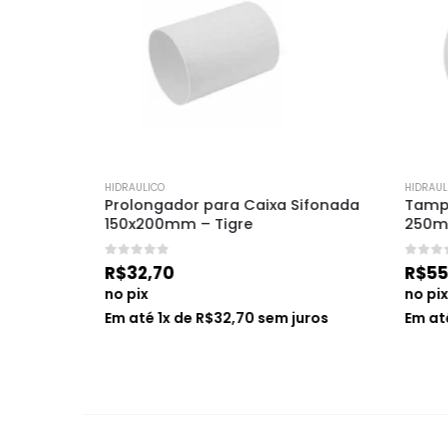
HIDRAULICO
HIDRAULICO
m – 
Prolongador para Caixa Sifonada 
Tampa p
150x200mm – Tigre
250mm –
0
de 5
0
de 5
R$
32,70
R$
55,5
no pix
no pix
os
Em até
1
x de
R$
32,70
sem juros
Em até
1