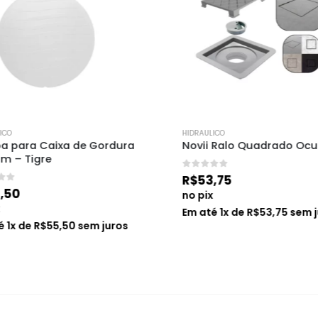
HIDRAULICO
ara Caixa de Gordura 
Novii Ralo Quadrado Oculto
 Tigre
0
de 5
R$
53,75
0
no pix
Em até
1
x de
R$
53,75
sem jur
x de
R$
55,50
sem juros