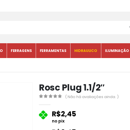
CO
FERRAGENS
FERRAMENTAS
HIDRAULICO
ILUMINAÇÃO
Rosc Plug 1.1/2″
( Não há avaliações ainda. )
0
fora de 5
R$
2,45
no pix