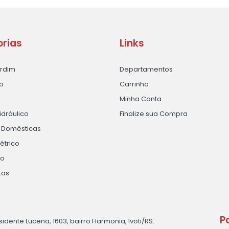
rias
Links
ardim
Departamentos
o
Carrinho
Minha Conta
idráulico
Finalize sua Compra
s Domésticas
létrico
ão
tas
P
sidente Lucena, 1603, bairro Harmonia, Ivoti/RS.