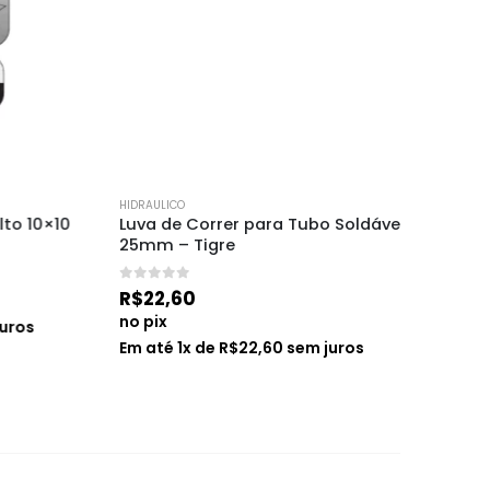
HIDRAULICO
HIDRAULICO
 10×10
Luva de Correr para Tubo Soldável 
Registro
25mm – Tigre
União 5
0
de 5
0
de 5
R$
22,60
R$
36,1
no pix
no pix
os
Em até
1
x de
R$
22,60
sem juros
Em até
1