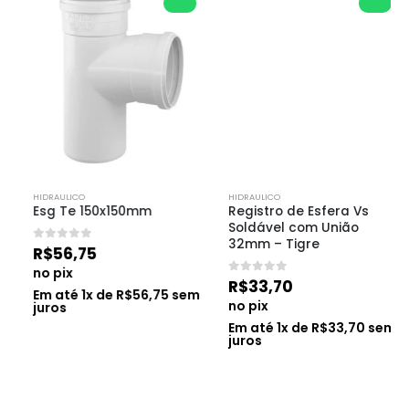
HIDRAULICO
HIDRAULICO
Esg Te 150x150mm
Registro de Esfera Vs 
Soldável com União 
32mm – Tigre
0
de 5
R$
56,75
no pix
0
de 5
R$
33,70
Em até
1
x de
R$
56,75
sem
no pix
juros
Em até
1
x de
R$
33,70
sem
juros