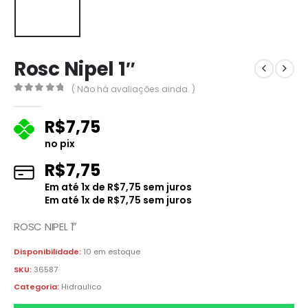
Rosc Nipel 1″
( Não há avaliações ainda. )
0
fora de 5
R$
7,75
no pix
R$
7,75
Em até
1
x de
R$
7,75
sem juros
Em até
1
x de
R$
7,75
sem juros
ROSC NIPEL 1″
Disponibilidade:
10 em estoque
SKU:
36587
Categoria:
Hidraulico