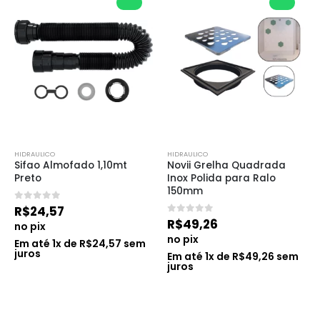
HIDRAULICO
HIDRAULICO
Sifao Almofado 1,10mt 
Novii Grelha Quadrada 
Preto
Inox Polida para Ralo 
150mm
0
de 5
R$
24,57
0
de 5
R$
49,26
no pix
no pix
Em até
1
x de
R$
24,57
sem
juros
Em até
1
x de
R$
49,26
sem
juros