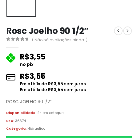
Rosc Joelho 90 1/2″
( Não há avaliações ainda. )
0
fora de 5
R$
3,55
no pix
R$
3,55
Em até
1
x de
R$
3,55
sem juros
Em até
1
x de
R$
3,55
sem juros
ROSC JOELHO 90 1/2″
Disponibilidade:
24 em estoque
SKU:
36374
Categoria:
Hidraulico