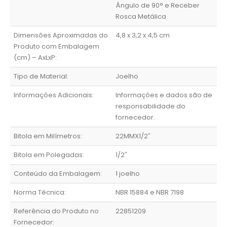
Ângulo de 90° e Receber
Rosca Metálica
Dimensões Aproximadas do
4,8 x 3,2 x 4,5 cm
Produto com Embalagem
(cm) – AxLxP:
Tipo de Material:
Joelho
Informações Adicionais:
Informações e dados são de
responsabilidade do
fornecedor.
Bitola em Milímetros:
22MMX1/2″
Bitola em Polegadas:
1/2″
Conteúdo da Embalagem:
1 joelho
Norma Técnica:
NBR 15884 e NBR 7198
Referência do Produto no
22851209
Fornecedor: