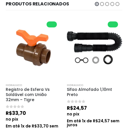
PRODUTOS RELACIONADOS
HIDRAULICO
HIDRAULICO
Registro de Esfera Vs 
Sifao Almofado 1,10mt 
Soldável com União 
Preto
32mm – Tigre
0
de 5
R$
24,57
0
de 5
R$
33,70
no pix
no pix
Em até
1
x de
R$
24,57
sem
juros
Em até
1
x de
R$
33,70
sem