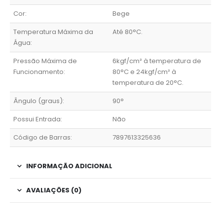
Cor:
Bege
Temperatura Máxima da
Até 80°C.
Água:
Pressão Máxima de
6kgf/cm² à temperatura de
Funcionamento:
80°C e 24kgf/cm² à
temperatura de 20°C.
Ângulo (graus):
90°
Possui Entrada:
Não
Código de Barras:
7897613325636
INFORMAÇÃO ADICIONAL
AVALIAÇÕES (0)