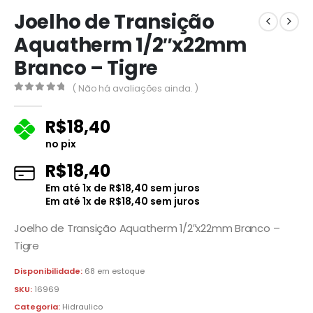
Joelho de Transição
Aquatherm 1/2″x22mm
Branco – Tigre
( Não há avaliações ainda. )
0
fora de 5
R$
18,40
no pix
R$
18,40
Em até
1
x de
R$
18,40
sem juros
Em até
1
x de
R$
18,40
sem juros
Joelho de Transição Aquatherm 1/2″x22mm Branco –
Tigre
Disponibilidade:
68 em estoque
SKU:
16969
Categoria:
Hidraulico