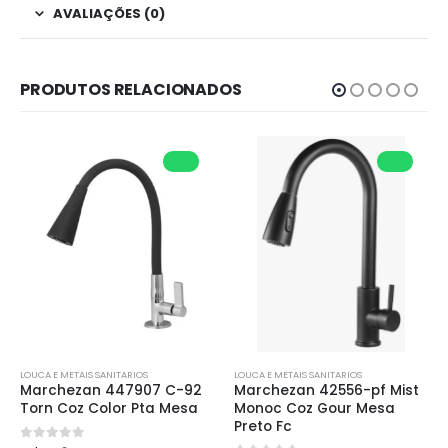
AVALIAÇÕES (0)
PRODUTOS RELACIONADOS
LOUCA E METAIS SANITARIOS
LOUCA E METAIS SANITARIOS
Marchezan 447907 C-92 
Marchezan 42556-pf Mist 
Torn Coz Color Pta Mesa
Monoc Coz Gour Mesa 
Preto Fc
0
de 5