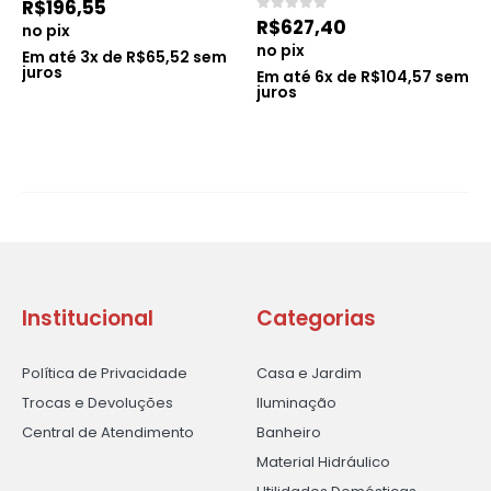
R$
196,55
0
de 5
R$
627,40
no pix
no pix
Em até
3
x de
R$
65,52
sem
juros
Em até
6
x de
R$
104,57
sem
juros
Institucional
Categorias
Política de Privacidade
Casa e Jardim
Trocas e Devoluções
Iluminação
Central de Atendimento
Banheiro
Material Hidráulico