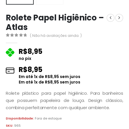
Rolete Papel Higiênico –
Atlas
( Não há avaliações ainda. )
0
fora de 5
R$
8,95
no pix
R$
8,95
Em até
1
x de
R$
8,95
sem juros
Em até
1
x de
R$
8,95
sem juros
Rolete plástico para papel higiênico. Para banheiros
que possuem papeleira de louça. Design clássico,
combina perfeitamente com qualquer ambiente.
Disponibilidade:
Fora de estoque
SKU:
965