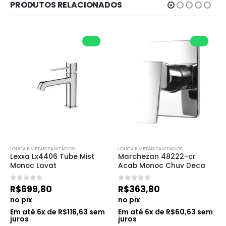
PRODUTOS RELACIONADOS
LOUCA E METAIS SANITARIOS
LOUCA E METAIS SANITARIOS
Lexxa Lx4406 Tube Mist 
Marchezan 48222-cr 
Monoc Lavat
Acab Monoc Chuv Deca
0
de 5
0
de 5
R$
699,80
R$
363,80
no pix
no pix
Em até
6
x de
R$
116,63
sem
Em até
6
x de
R$
60,63
sem
juros
juros