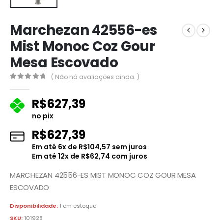
Marchezan 42556-es
Mist Monoc Coz Gour
Mesa Escovado
( Não há avaliações ainda. )
0
fora de 5
R$
627,39
no pix
R$
627,39
Em até
6
x de
R$
104,57
sem juros
Em até
12
x de
R$
62,74
com juros
MARCHEZAN 42556-ES MIST MONOC COZ GOUR MESA
ESCOVADO
Disponibilidade:
1 em estoque
SKU:
101928