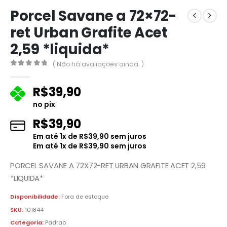
Porcel Savane a 72×72-
ret Urban Grafite Acet
2,59 *liquida*
( Não há avaliações ainda. )
0
fora de 5
R$
39,90
no pix
R$
39,90
Em até
1
x de
R$
39,90
sem juros
Em até
1
x de
R$
39,90
sem juros
PORCEL SAVANE A 72X72-RET URBAN GRAFITE ACET 2,59
*LIQUIDA*
Disponibilidade:
Fora de estoque
SKU:
101844
Categoria:
Padrao