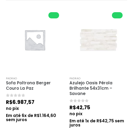
PADRAO
PADRAO
Sofa Poltrona Berger 
Azulejo Oasis Pérola 
Couro La Paz
Brilhante 54x31cm – 
Savane
0
de 5
R$
6.987,57
0
de 5
R$
42,75
no pix
no pix
Em até
6
x de
R$
1.164,60
sem juros
Em até
1
x de
R$
42,75
sem
juros