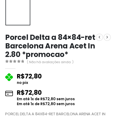
Porcel Delta a 84×84-ret
Barcelona Arena Acet In
2.80 *promocao*
( Não há avaliações ainda. )
0
fora de 5
R$
72,80
no pix
R$
72,80
Em até
1
x de
R$
72,80
sem juros
Em até
1
x de
R$
72,80
sem juros
PORCEL DELTA A 84X84-RET BARCELONA ARENA ACET IN