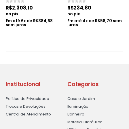
0
de 5
0
de 5
R$
2.308,10
R$
234,80
no pix
no pix
Em até
6
x de
R$
384,68
Em até
4
x de
R$
58,70
sem
sem juros
juros
Institucional
Categorias
Política de Privacidade
Casa e Jardim
Trocas e Devoluções
Iluminação
Central de Atendimento
Banheiro
Material Hidráulico