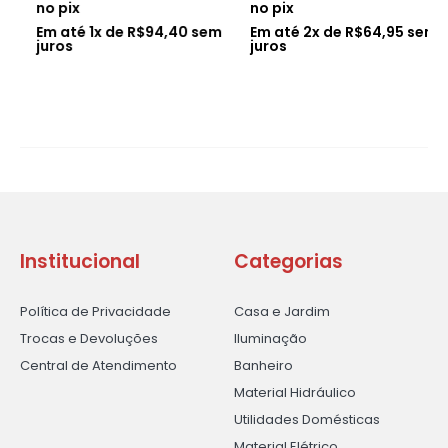
no pix
no pix
Em até
1
x de
R$
94,40
sem
Em até
2
x de
R$
64,95
sem
juros
juros
Institucional
Categorias
Política de Privacidade
Casa e Jardim
Trocas e Devoluções
Iluminação
Central de Atendimento
Banheiro
Material Hidráulico
Utilidades Domésticas
Material Elétrico