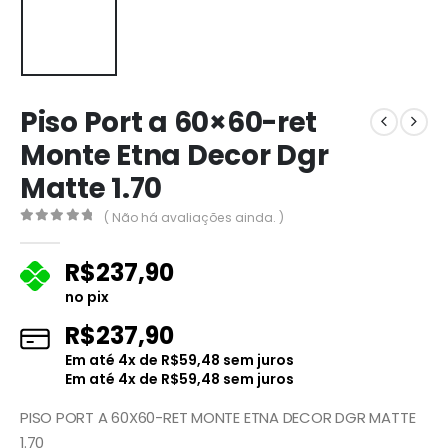
Piso Port a 60×60-ret
Monte Etna Decor Dgr
Matte 1.70
( Não há avaliações ainda. )
0
fora de 5
R$
237,90
no pix
R$
237,90
Em até
4
x de
R$
59,48
sem juros
Em até
4
x de
R$
59,48
sem juros
PISO PORT A 60X60-RET MONTE ETNA DECOR DGR MATTE
1.70