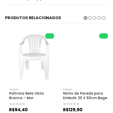
PRODUTOS RELACIONADOS
PADRAO
PADRAO
Poltrona Bela Vista 
Nicho de Parede para 
Branca – Mor
Embutir 30 X 60cm Bege
0
de 5
0
de 5
R$
94,40
R$
129,90