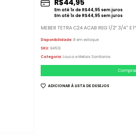
R$
44,95
Em até
1
x de
R$
44,95
sem juros
Em até
1
x de
R$
44,95
sem juros
MEBER TETRA C24 ACAB REG 1/2” 3/4″ E 1
Disponibilidade:
8 em estoque
SKU:
94513
Categoria:
Louca e Metais Sanitarios
Comprar
ADICIONAR À LISTA DE DESEJOS