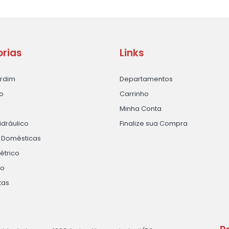
rias
Links
ardim
Departamentos
o
Carrinho
Minha Conta
idráulico
Finalize sua Compra
s Domésticas
létrico
ão
tas