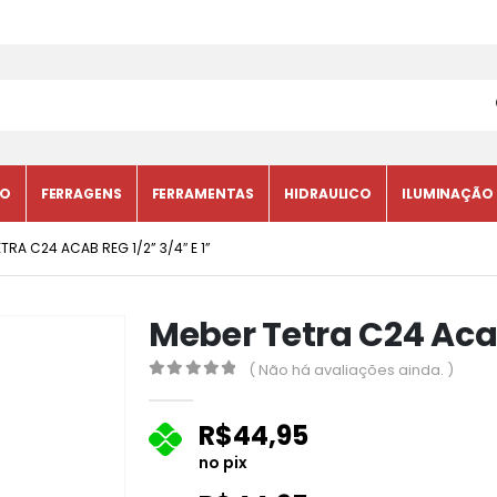
CO
FERRAGENS
FERRAMENTAS
HIDRAULICO
ILUMINAÇÃO
TRA C24 ACAB REG 1/2” 3/4″ E 1”
Meber Tetra C24 Acab
( Não há avaliações ainda. )
0
fora de 5
R$
44,95
no pix