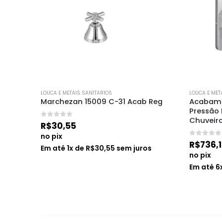
LOUCA E METAIS SANITARIOS
LOUCA E MET
oc Lavat
Marchezan 15009 C-31 Acab Reg
Acabame
Pressão
Chuveir
0
de 5
R$
30,55
no pix
0
de 5
R$
736,
os
Em até
1
x de
R$
30,55
sem juros
no pix
Em até
6