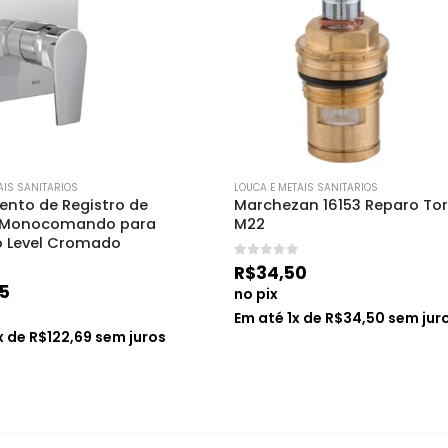
AIS SANITARIOS
LOUCA E METAIS SANITARIOS
nto de Registro de 
Marchezan 16153 Reparo Tor
 Monocomando para 
M22
o Level Cromado
0
de 5
R$
34,50
15
no pix
Em até
1
x de
R$
34,50
sem jur
x de
R$
122,69
sem juros