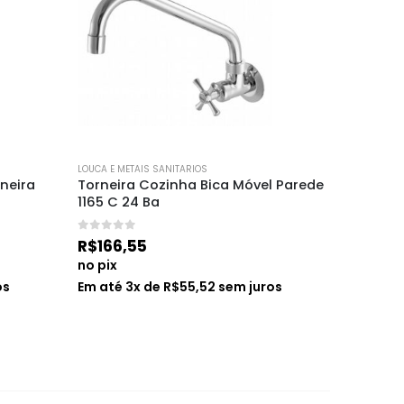
LOUCA E METAIS SANITARIOS
LOUCA E ME
neira 
Torneira Cozinha Bica Móvel Parede 
Assento
1165 C 24 Ba
Premiu
0
de 5
0
de 5
R$
166,55
R$
39,8
no pix
no pix
os
Em até
3
x de
R$
55,52
sem juros
Em até
1