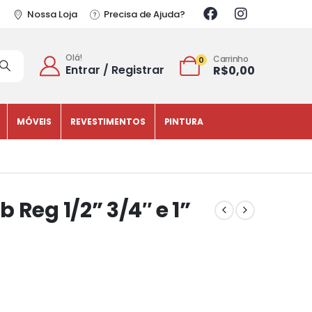
Nossa Loja
Precisa de Ajuda?
Olá!
Carrinho
0
Entrar / Registrar
R$
0,00
MÓVEIS
REVESTIMENTOS
PINTURA
 Reg 1/2” 3/4″ e 1”