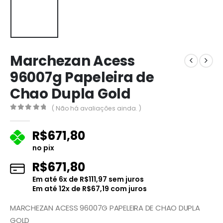
Marchezan Acess
96007g Papeleira de
Chao Dupla Gold
( Não há avaliações ainda. )
0
fora de 5
R$
671,80
no pix
R$
671,80
Em até
6
x de
R$
111,97
sem juros
Em até
12
x de
R$
67,19
com juros
MARCHEZAN ACESS 96007G PAPELEIRA DE CHAO DUPLA
GOLD