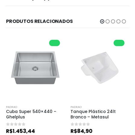
PRODUTOS RELACIONADOS
PADRAO
PADRAO
Cuba Super 540×440 – 
Tanque Plástico 24lt 
Ghelplus
Branco – Metasul
0
de 5
0
de 5
R$
1.453,44
R$
84,90