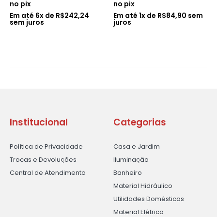
no pix
no pix
Em até
6
x de
R$
242,24
Em até
1
x de
R$
84,90
sem
sem juros
juros
Institucional
Categorias
Política de Privacidade
Casa e Jardim
Trocas e Devoluções
Iluminação
Central de Atendimento
Banheiro
Material Hidráulico
Utilidades Domésticas
Material Elétrico