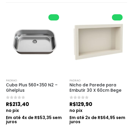
PADRAO
PADRAO
Cuba Plus 560×350 N2 – 
Nicho de Parede para 
Ghelplus
Embutir 30 X 60cm Bege
0
de 5
0
de 5
R$
213,40
R$
129,90
no pix
no pix
Em até
4
x de
R$
53,35
sem
Em até
2
x de
R$
64,95
sem
juros
juros