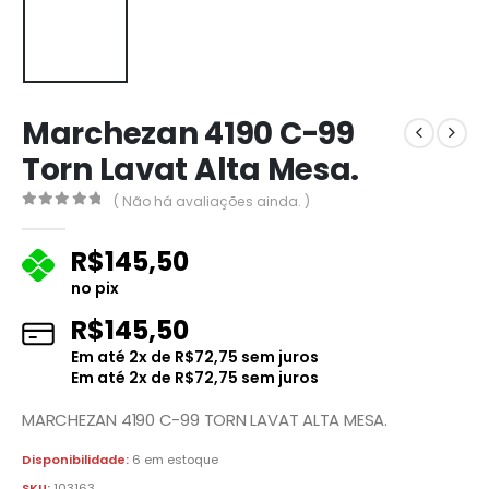
Marchezan 4190 C-99
Torn Lavat Alta Mesa.
( Não há avaliações ainda. )
0
fora de 5
R$
145,50
no pix
R$
145,50
Em até
2
x de
R$
72,75
sem juros
Em até
2
x de
R$
72,75
sem juros
MARCHEZAN 4190 C-99 TORN LAVAT ALTA MESA.
Disponibilidade:
6 em estoque
SKU:
103163