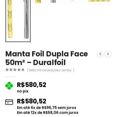
Manta Foil Dupla Face
50m² – Duralfoil
( Não há avaliações ainda. )
0
fora de 5
R$
580,52
no pix
R$
580,52
Em até
6
x de
R$
96,75
sem juros
Em até
12
x de
R$
58,06
com juros