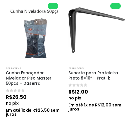
FERRAGENS
FERRAGENS
Cunha Espaçador 
Suporte para Prateleira 
Nivelador Piso Master 
Preto 8×10″ – Prat-k
50pcs – Daserra
0
de 5
R$
12,00
0
de 5
R$
26,50
no pix
no pix
Em até
1
x de
R$
12,00
sem
juros
Em até
1
x de
R$
26,50
sem
juros