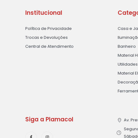
Institucional
Catego
Política de Privacidade
Casa e J
Trocas e Devoluções
Iluminaçã
Central de Atendimento
Banheiro
Material H
Utilidade
Material E
Decoraç
Ferramen
Siga a Plamacol
Av. Pre
Segunda
Sábado