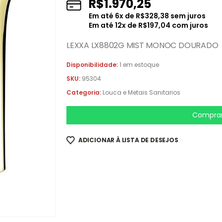
R$
1.970,25
Em até
6
x de
R$
328,38
sem juros
Em até
12
x de
R$
197,04
com juros
LEXXA LX8802G MIST MONOC DOURADO
Disponibilidade:
1 em estoque
SKU:
95304
Categoria:
Louca e Metais Sanitarios
Comprar
ADICIONAR À LISTA DE DESEJOS