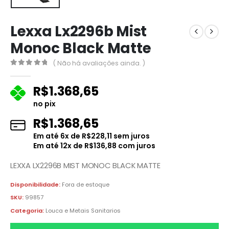
Lexxa Lx2296b Mist
Monoc Black Matte
( Não há avaliações ainda. )
0
fora de 5
R$
1.368,65
no pix
R$
1.368,65
Em até
6
x de
R$
228,11
sem juros
Em até
12
x de
R$
136,88
com juros
LEXXA LX2296B MIST MONOC BLACK MATTE
Disponibilidade:
Fora de estoque
SKU:
99857
Categoria:
Louca e Metais Sanitarios