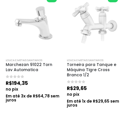
LOUCA E METAIS SANITARIOS
LOUCA E METAIS SANITARIOS
Marchezan 91022 Torn 
Torneira para Tanque e 
Lav Automatica
Máquina Tigre Cross 
Branca 1/2
0
de 5
R$
194,35
0
de 5
R$
29,65
no pix
no pix
Em até
3
x de
R$
64,78
sem
juros
Em até
1
x de
R$
29,65
sem
juros