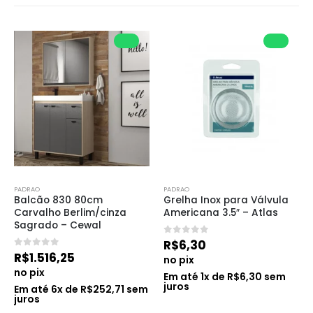
PADRAO
PADRAO
Balcão 830 80cm 
Grelha Inox para Válvula 
Carvalho Berlim/cinza 
Americana 3.5″ – Atlas
Sagrado – Cewal
0
de 5
R$
6,30
0
de 5
R$
1.516,25
no pix
no pix
Em até
1
x de
R$
6,30
sem
juros
Em até
6
x de
R$
252,71
sem
juros