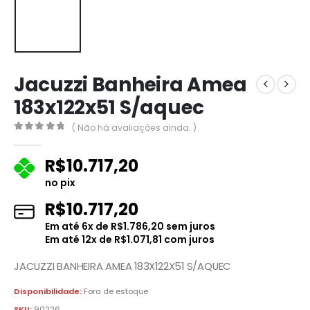
Jacuzzi Banheira Amea
183x122x51 S/aquec
( Não há avaliações ainda. )
0
fora de 5
R$
10.717,20
no pix
R$
10.717,20
Em até
6
x de
R$
1.786,20
sem juros
Em até
12
x de
R$
1.071,81
com juros
JACUZZI BANHEIRA AMEA 183X122X51 S/AQUEC
Disponibilidade:
Fora de estoque
SKU:
90226