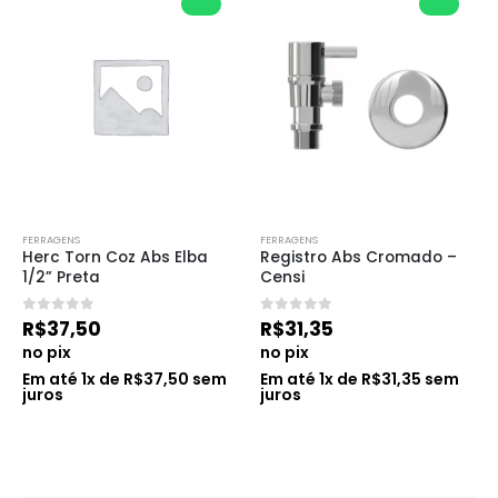
FERRAGENS
FERRAGENS
Herc Torn Coz Abs Elba 
Registro Abs Cromado – 
1/2” Preta
Censi
0
de 5
0
de 5
R$
37,50
R$
31,35
no pix
no pix
Em até
1
x de
R$
37,50
sem
Em até
1
x de
R$
31,35
sem
juros
juros