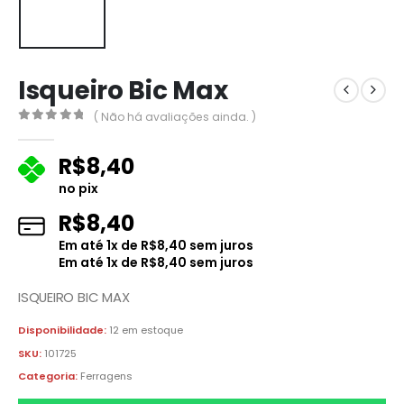
Isqueiro Bic Max
( Não há avaliações ainda. )
0
fora de 5
R$
8,40
no pix
R$
8,40
Em até
1
x de
R$
8,40
sem juros
Em até
1
x de
R$
8,40
sem juros
ISQUEIRO BIC MAX
Disponibilidade:
12 em estoque
SKU:
101725
Categoria:
Ferragens