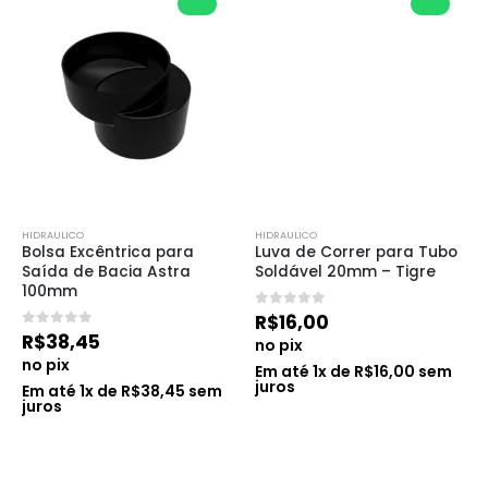
HIDRAULICO
HIDRAULICO
Bolsa Excêntrica para 
Luva de Correr para Tubo 
Saída de Bacia Astra 
Soldável 20mm – Tigre
100mm
0
de 5
R$
16,00
0
de 5
R$
38,45
no pix
no pix
Em até
1
x de
R$
16,00
sem
juros
Em até
1
x de
R$
38,45
sem
juros