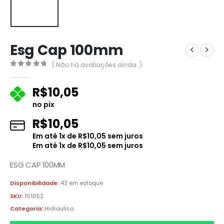
Esg Cap 100mm
( Não há avaliações ainda. )
0
fora de 5
R$
10,05
no pix
R$
10,05
Em até
1
x de
R$
10,05
sem juros
Em até
1
x de
R$
10,05
sem juros
ESG CAP 100MM
Disponibilidade:
43 em estoque
SKU:
101052
Categoria:
Hidraulico