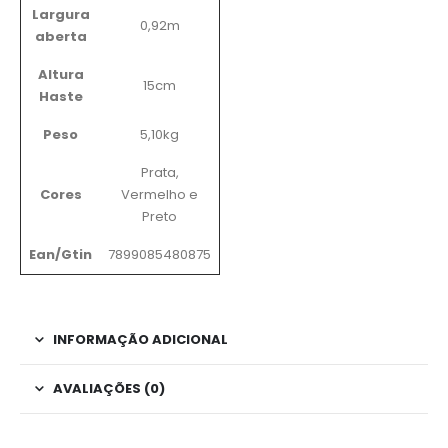
Largura
0,92m
aberta
Altura
15cm
Haste
Peso
5,10kg
Prata,
Cores
Vermelho e
Preto
Ean/Gtin
7899085480875
INFORMAÇÃO ADICIONAL
AVALIAÇÕES (0)