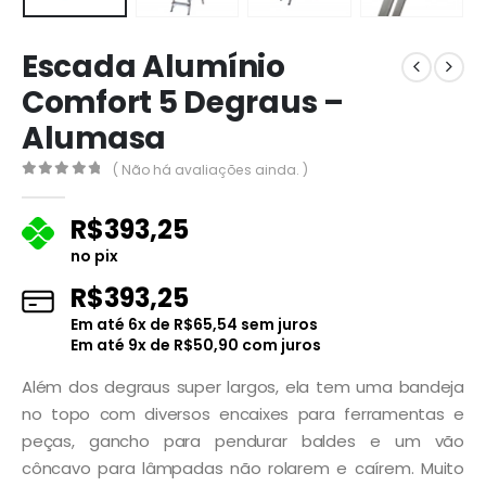
Escada Alumínio
Comfort 5 Degraus –
Alumasa
( Não há avaliações ainda. )
0
fora de 5
R$
393,25
no pix
R$
393,25
Em até
6
x de
R$
65,54
sem juros
Em até
9
x de
R$
50,90
com juros
Além dos degraus super largos, ela tem uma bandeja
no topo com diversos encaixes para ferramentas e
peças, gancho para pendurar baldes e um vão
côncavo para lâmpadas não rolarem e caírem. Muito