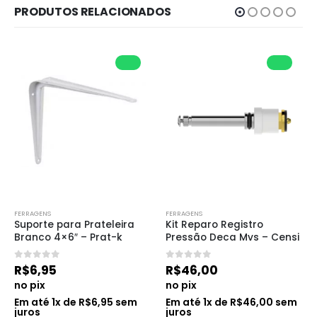
PRODUTOS RELACIONADOS
FERRAGENS
FERRAGENS
Suporte para Prateleira 
Kit Reparo Registro 
Branco 4×6″ – Prat-k
Pressão Deca Mvs – Censi
0
de 5
0
de 5
R$
6,95
R$
46,00
no pix
no pix
Em até
1
x de
R$
6,95
sem
Em até
1
x de
R$
46,00
sem
juros
juros