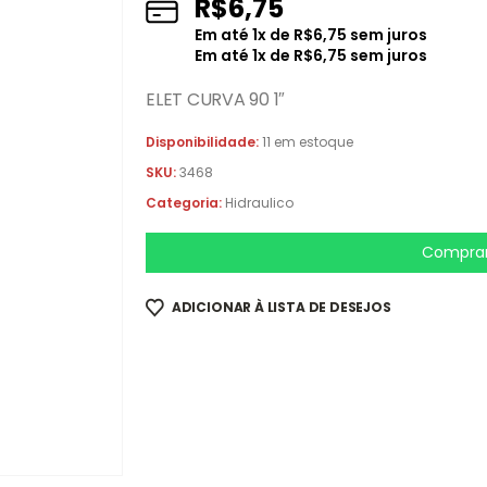
R$
6,75
Em até
1
x de
R$
6,75
sem juros
Em até
1
x de
R$
6,75
sem juros
ELET CURVA 90 1″
Disponibilidade:
11 em estoque
SKU:
3468
Categoria:
Hidraulico
Comprar
ADICIONAR À LISTA DE DESEJOS