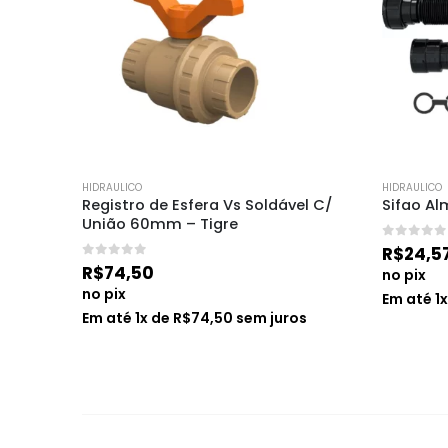
HIDRAULICO
HIDRAULICO
olida 
Registro de Esfera Vs Soldável C/ 
Sifao Al
União 60mm – Tigre
0
de 5
R$
24,5
0
de 5
R$
74,50
no pix
no pix
Em até
1
s
Em até
1
x de
R$
74,50
sem juros