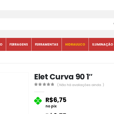
CO
FERRAGENS
FERRAMENTAS
HIDRAULICO
ILUMINAÇÃO
Elet Curva 90 1″
( Não há avaliações ainda. )
0
fora de 5
R$
6,75
no pix