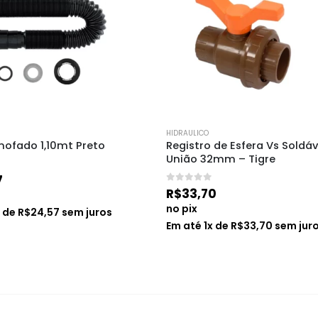
HIDRAULICO
mofado 1,10mt Preto
Registro de Esfera Vs Soldá
União 32mm – Tigre
7
0
de 5
R$
33,70
no pix
x de
R$
24,57
sem juros
Em até
1
x de
R$
33,70
sem jur