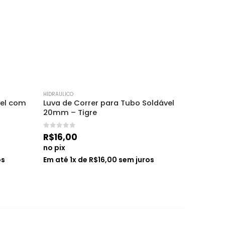
HIDRAULICO
HIDRAULICO
vel com 
Luva de Correr para Tubo Soldável 
Porta G
20mm – Tigre
Branco 
0
de 5
0
de 5
R$
16,00
R$
17,0
no pix
no pix
os
Em até
1
x de
R$
16,00
sem juros
Em até
1