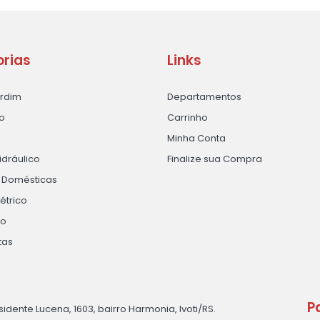
rias
Links
ardim
Departamentos
o
Carrinho
Minha Conta
idráulico
Finalize sua Compra
s Domésticas
létrico
ão
tas
P
sidente Lucena, 1603, bairro Harmonia, Ivoti/RS.