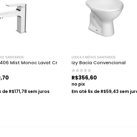
AIS SANITARIOS
LOUCA E METAIS SANITARIOS
5406 Mist Monoc Lavat Cr
Izy Bacia Convencional
0
de 5
0,70
R$
356,60
no pix
x de
R$
171,78
sem juros
Em até
6
x de
R$
59,43
sem jur