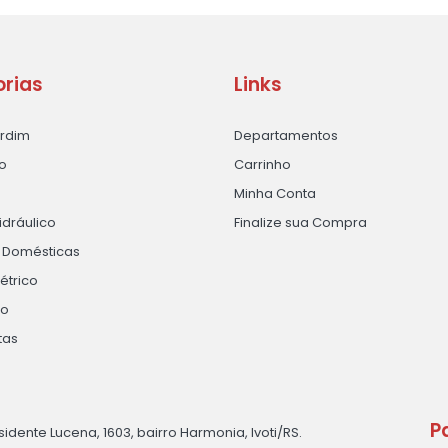
rias
Links
ardim
Departamentos
o
Carrinho
Minha Conta
idráulico
Finalize sua Compra
s Domésticas
létrico
ão
tas
P
sidente Lucena, 1603, bairro Harmonia, Ivoti/RS.