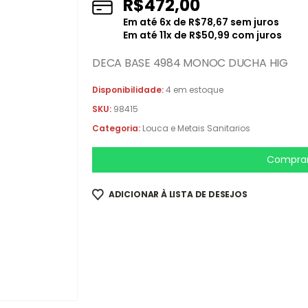
R$
472,00
Em até
6
x de
R$
78,67
sem juros
Em até
11
x de
R$
50,99
com juros
DECA BASE 4984 MONOC DUCHA HIG
Disponibilidade:
4 em estoque
SKU:
98415
Categoria:
Louca e Metais Sanitarios
Comprar
ADICIONAR À LISTA DE DESEJOS