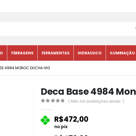
CO
FERRAGENS
FERRAMENTAS
HIDRAULICO
ILUMINAÇÃO
SE 4984 MONOC DUCHA HIG
Deca Base 4984 Mon
( Não há avaliações ainda. )
0
fora de 5
R$
472,00
no pix