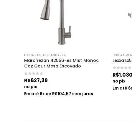
LOUCA E METAIS SANITARIOS
LOUCA E MET
Marchezan 42556-es Mist Monoc 
Lexxa Lx
a 
Coz Gour Mesa Escovado
 Aço 
0
de 5
R$
1.03
0
de 5
R$
627,39
no pix
no pix
Em até
6
Em até
6
x de
R$
104,57
sem juros
ros