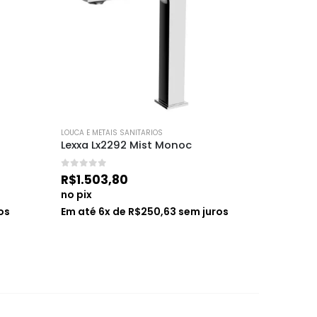
LOUCA E METAIS SANITARIOS
LOUCA E ME
Lexxa Lx2292 Mist Monoc
Lexxa A
0
de 5
0
de 5
R$
1.503,80
R$
270,
no pix
no pix
os
Em até
6
x de
R$
250,63
sem juros
Em até
5