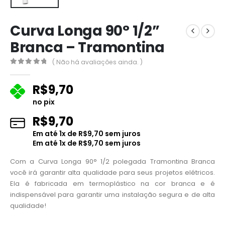
Curva Longa 90° 1/2”
Branca – Tramontina
( Não há avaliações ainda. )
0
fora de 5
R$
9,70
no pix
R$
9,70
Em até
1
x de
R$
9,70
sem juros
Em até
1
x de
R$
9,70
sem juros
Com a Curva Longa 90° 1/2 polegada Tramontina Branca
você irá garantir alta qualidade para seus projetos elétricos.
Ela é fabricada em termoplástico na cor branca e é
indispensável para garantir uma instalação segura e de alta
qualidade!