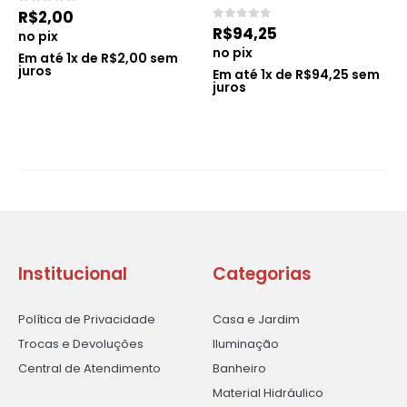
0
de 5
R$
2,00
0
de 5
R$
94,25
no pix
no pix
Em até
1
x de
R$
2,00
sem
juros
Em até
1
x de
R$
94,25
sem
juros
Institucional
Categorias
Política de Privacidade
Casa e Jardim
Trocas e Devoluções
Iluminação
Central de Atendimento
Banheiro
Material Hidráulico