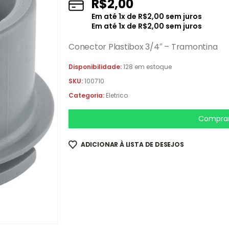
R$
2,00
Em até
1
x de
R$
2,00
sem juros
Em até
1
x de
R$
2,00
sem juros
Conector Plastibox 3/4″ – Tramontina
Disponibilidade:
128 em estoque
SKU:
100710
Categoria:
Eletrico
Comprar
ADICIONAR À LISTA DE DESEJOS