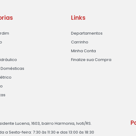
rias
Links
ardim
Departamentos
o
Carrinho
Minha Conta
idráulico
Finalize sua Compra
s Domésticas
létrico
ão
tas
P
sidente Lucena, 1603, bairro Harmonia, Ivoti/RS.
 a Sexta-feira: 7:30 às 11:30 e das 13:00 às 18:30