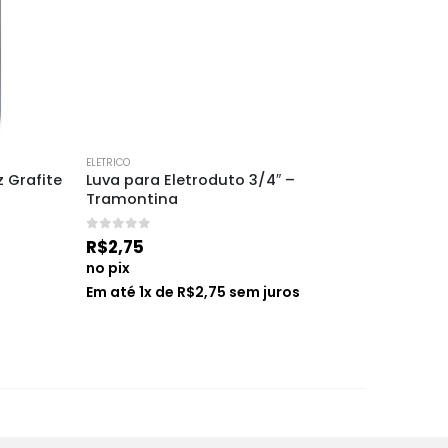
ELETRICO
ELETRICO
 Grafite 
Luva para Eletroduto 3/4″ – 
Conector
Tramontina
Tramon
0
de 5
0
de 5
R$
2,75
R$
1,45
no pix
no pix
s
Em até
1
x de
R$
2,75
sem juros
Em até
1