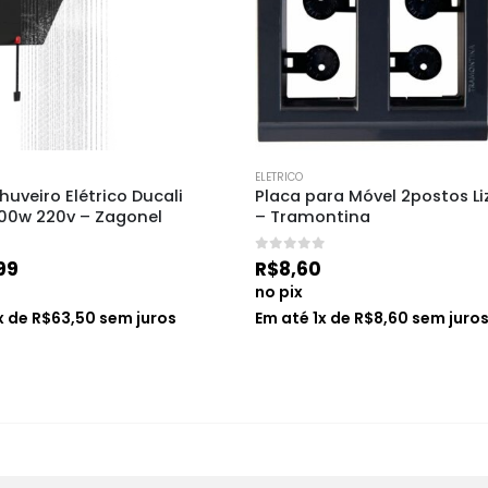
ELETRICO
uveiro Elétrico Ducali 
Placa para Móvel 2postos Liz
500w 220v – Zagonel
– Tramontina
0
de 5
99
R$
8,60
no pix
x de
R$
63,50
sem juros
Em até
1
x de
R$
8,60
sem juro