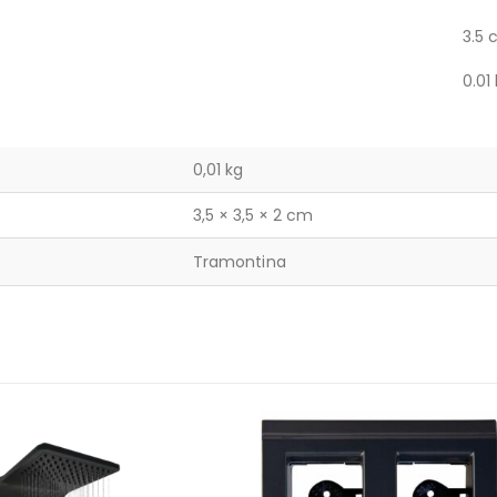
3.5
0.01
0,01 kg
3,5 × 3,5 × 2 cm
Tramontina