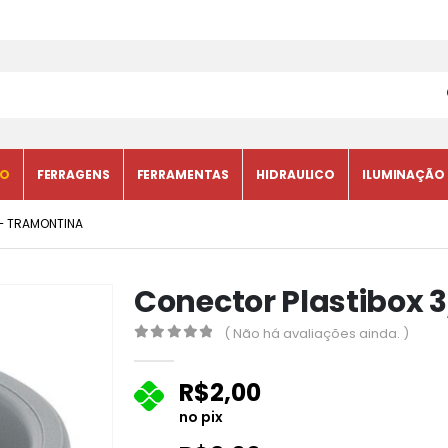
CO
FERRAGENS
FERRAMENTAS
HIDRAULICO
ILUMINAÇÃO
– TRAMONTINA
Conector Plastibox 
( Não há avaliações ainda. )
0
fora de 5
R$
2,00
no pix