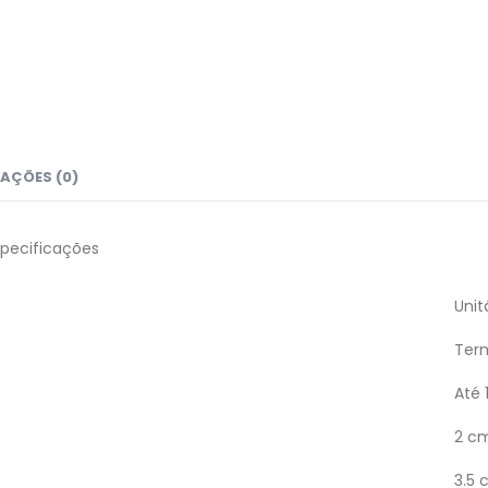
AÇÕES (0)
specificações
Unit
Ter
Até 
2 c
3.5