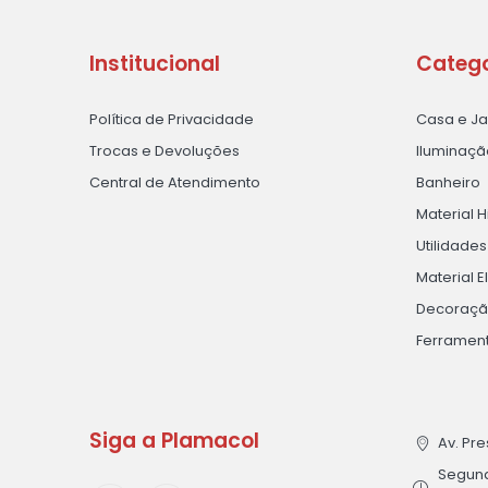
Institucional
Catego
Política de Privacidade
Casa e J
Trocas e Devoluções
Iluminaçã
Central de Atendimento
Banheiro
Material H
Utilidade
Material E
Decoraç
Ferramen
Siga a Plamacol
Av. Pre
Segunda