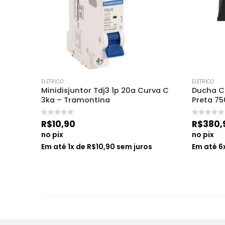
ELETRICO
ELETRICO
montina
Minidisjuntor Tdj3 1p 20a Curva C 
Ducha Ch
3ka – Tramontina
Preta 7
0
de 5
0
de 5
R$
10,90
R$
380,
no pix
no pix
Em até
1
x de
R$
10,90
sem juros
Em até
6