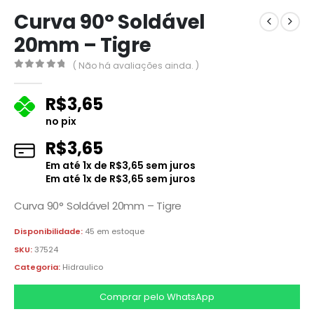
Curva 90° Soldável
20mm – Tigre
( Não há avaliações ainda. )
0
fora de 5
R$
3,65
no pix
R$
3,65
Em até
1
x de
R$
3,65
sem juros
Em até
1
x de
R$
3,65
sem juros
Curva 90° Soldável 20mm – Tigre
Disponibilidade:
45 em estoque
SKU:
37524
Categoria:
Hidraulico
Comprar pelo WhatsApp