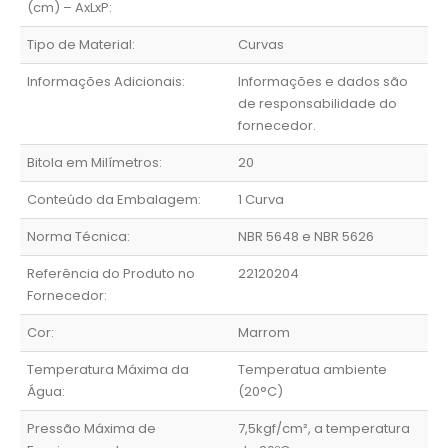
(cm) – AxLxP:
Tipo de Material:
Curvas
Informações Adicionais:
Informações e dados são
de responsabilidade do
fornecedor.
Bitola em Milímetros:
20
Conteúdo da Embalagem:
1 Curva
Norma Técnica:
NBR 5648 e NBR 5626
Referência do Produto no
22120204
Fornecedor:
Cor:
Marrom
Temperatura Máxima da
Temperatua ambiente
Água:
(20°C)
Pressão Máxima de
7,5kgf/cm², a temperatura