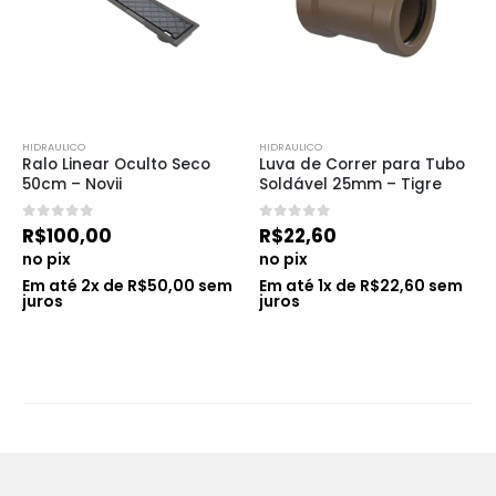
HIDRAULICO
HIDRAULICO
Ralo Linear Oculto Seco 
Luva de Correr para Tubo 
50cm – Novii
Soldável 25mm – Tigre
0
de 5
0
de 5
R$
100,00
R$
22,60
no pix
no pix
Em até
2
x de
R$
50,00
sem
Em até
1
x de
R$
22,60
sem
juros
juros