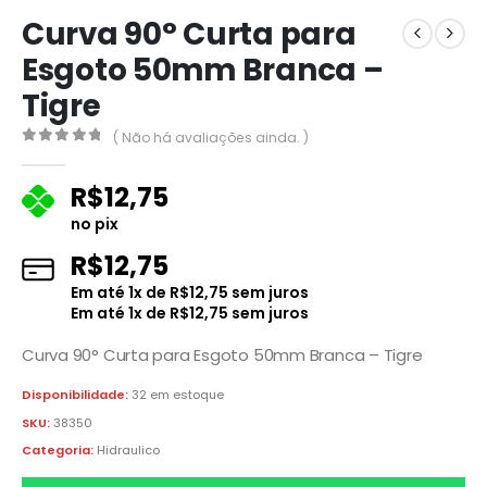
Curva 90° Curta para
Esgoto 50mm Branca –
Tigre
( Não há avaliações ainda. )
0
fora de 5
R$
12,75
no pix
R$
12,75
Em até
1
x de
R$
12,75
sem juros
Em até
1
x de
R$
12,75
sem juros
Curva 90° Curta para Esgoto 50mm Branca – Tigre
Disponibilidade:
32 em estoque
SKU:
38350
Categoria:
Hidraulico