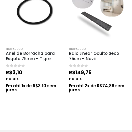
HIDRAULICO
HIDRAULICO
Anel de Borracha para 
Ralo Linear Oculto Seco 
Esgoto 75mm – Tigre
75cm – Novii
0
de 5
0
de 5
R$
3,10
R$
149,75
no pix
no pix
Em até
1
x de
R$
3,10
sem
Em até
2
x de
R$
74,88
sem
juros
juros