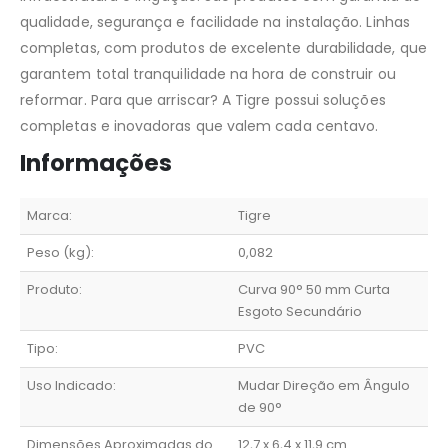
qualidade, segurança e facilidade na instalação. Linhas
completas, com produtos de excelente durabilidade, que
garantem total tranquilidade na hora de construir ou
reformar. Para que arriscar? A Tigre possui soluções
completas e inovadoras que valem cada centavo.
Informações
Marca:
Tigre
Peso (kg):
0,082
Produto:
Curva 90° 50 mm Curta
Esgoto Secundário
Tipo:
PVC
Uso Indicado:
Mudar Direção em Ângulo
de 90°
Dimensões Aproximadas do
12,7 x 6,4 x 11,9 cm