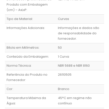
Produto com Embalagem
(cm) – AxLxP:
Tipo de Material:
Curvas
Informações Adicionais:
Informações e dados são
de responsabilidade do
fornecedor.
Bitola em Milímetros:
50
Conteúdo da Embalagem:
1 Curva
Norma Técnica:
NBR 5688 e NBR 8160
Referência do Produto no
26110505
Fornecedor:
Cor:
Branco
Temperatura Máxima da
45°C em regime não
Água:
contínuo