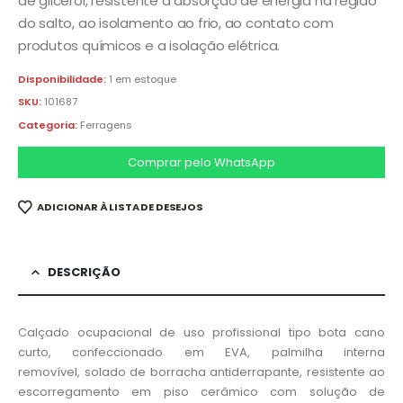
de glicerol, resistente à absorção de energia na região
do salto, ao isolamento ao frio, ao contato com
produtos químicos e a isolação elétrica.
Disponibilidade:
1 em estoque
SKU:
101687
Categoria:
Ferragens
Comprar pelo WhatsApp
ADICIONAR À LISTA DE DESEJOS
DESCRIÇÃO
Calçado ocupacional de uso profissional tipo bota cano
curto, confeccionado em EVA, palmilha interna
removível, solado de borracha antiderrapante, resistente ao
escorregamento em piso cerâmico com solução de