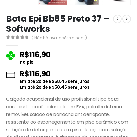
Bota Epi Bb85 Preto 37 –
Softworks
( Não há avaliações ainda. )
0
fora de 5
R$
116,90
no pix
R$
116,90
Em até
2
x de
R$
58,45
sem juros
Em até
2
x de
R$
58,45
sem juros
Calçado ocupacional de uso profissional tipo bota
cano curto, confeccionado em EVA, palmilha interna
removível, solado de borracha antiderrapante,
resistente ao escorregamento em piso cerâmico com
solução de detergente e em piso de aço com solução