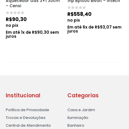
Aquecedor Gás 3×1 30cm 
1hp Bp1000 Bivolt – Intech
– Censi
0
de 5
R$
558,40
0
de 5
R$
90,30
no pix
no pix
Em até
6
x de
R$
93,07
sem
juros
Em até
1
x de
R$
90,30
sem
juros
Institucional
Categorias
Política de Privacidade
Casa e Jardim
Trocas e Devoluções
Iluminação
Central de Atendimento
Banheiro