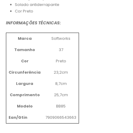
Solado antiderrapante
Cor Preto
INFORMAÇÕES TÉCNICAS:
Marca
Softworks
Tamanho
37
Cor
Preto
Circunferência
23,2cm
Largura
8,7cm
Comprimento
25,7cm
Modelo
BB85
Ean/Gtin
7909066543663