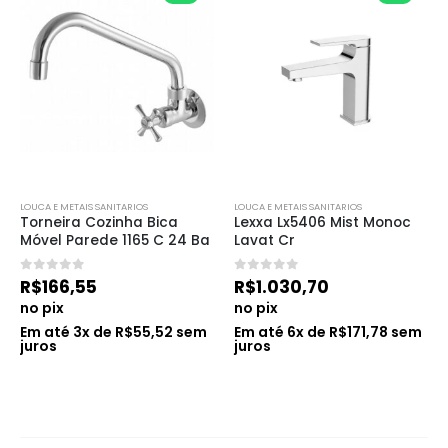
LOUCA E METAIS SANITARIOS
LOUCA E METAIS SANITARIOS
Torneira Cozinha Bica 
Lexxa Lx5406 Mist Monoc 
Móvel Parede 1165 C 24 Ba
Lavat Cr
0
de 5
0
de 5
R$
166,55
R$
1.030,70
no pix
no pix
Em até
3
x de
R$
55,52
sem
Em até
6
x de
R$
171,78
sem
juros
juros