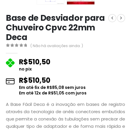
Base de Desviador para
Chuveiro Cpvc 22mm
Deca
( Não há avaliações ainda. )
0
fora de 5
R$
510,50
no pix
R$
510,50
Em até
6
x de
R$
85,08
sem juros
Em até
12
x de
R$
51,05
com juros
A Base Fácil Deca é a inovação em bases de registro
através da tecnologia de anéis conectores embutidos
que permite a conexão às tubulações sem precisar de
qualquer tipo de adaptador e de forma mais rápida e