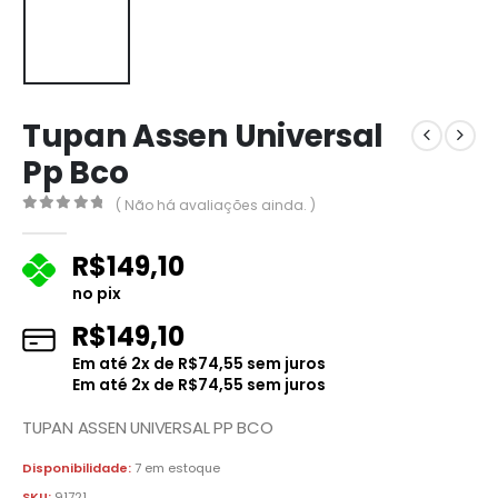
Tupan Assen Universal
Pp Bco
( Não há avaliações ainda. )
0
fora de 5
R$
149,10
no pix
R$
149,10
Em até
2
x de
R$
74,55
sem juros
Em até
2
x de
R$
74,55
sem juros
TUPAN ASSEN UNIVERSAL PP BCO
Disponibilidade:
7 em estoque
SKU:
91721