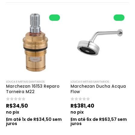
LOUCA E METAIS SANITARIOS
LOUCA E METAIS SANITARIOS
Marchezan 16153 Reparo 
Marchezan Ducha Acqua 
Torneira M22
Flow
0
de 5
0
de 5
R$
34,50
R$
381,40
no pix
no pix
Em até
1
x de
R$
34,50
sem
Em até
6
x de
R$
63,57
sem
juros
juros