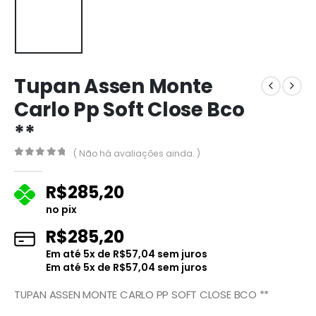
Tupan Assen Monte
Carlo Pp Soft Close Bco
**
( Não há avaliações ainda. )
0
fora de 5
R$
285,20
no pix
R$
285,20
Em até
5
x de
R$
57,04
sem juros
Em até
5
x de
R$
57,04
sem juros
TUPAN ASSEN MONTE CARLO PP SOFT CLOSE BCO **