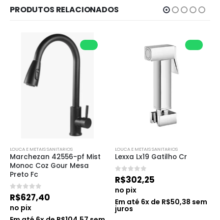
PRODUTOS RELACIONADOS
LOUCA E METAIS SANITARIOS
LOUCA E METAIS SANITARIOS
Marchezan 42556-pf Mist 
Lexxa Lx19 Gatilho Cr
Monoc Coz Gour Mesa 
Preto Fc
0
de 5
R$
302,25
no pix
0
de 5
R$
627,40
Em até
6
x de
R$
50,38
sem
no pix
juros
Em até
6
x de
R$
104,57
sem