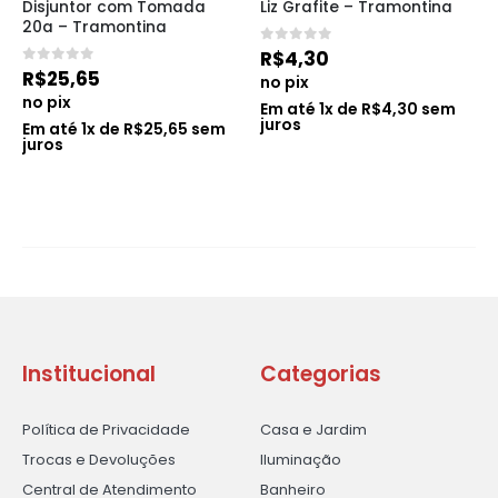
Disjuntor com Tomada 
Liz Grafite – Tramontina
20a – Tramontina
0
de 5
R$
4,30
0
de 5
R$
25,65
no pix
no pix
Em até
1
x de
R$
4,30
sem
juros
Em até
1
x de
R$
25,65
sem
juros
Institucional
Categorias
Política de Privacidade
Casa e Jardim
Trocas e Devoluções
Iluminação
Central de Atendimento
Banheiro