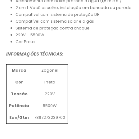
Acionamento com baixa pressão d’água (1,5 m.c.a.)
2 em 1: Você escolhe, instalação em bancada ou parede
Compatível com sistema de proteção DR
Compatível com sistema solar e a gás
Sistema de proteção contra choque
220V – 5500W
Cor Preta
INFORMAÇÕES TÉCNICAS:
Marca
Zagonel
Cor
Preto
Tensão
220V
Potência
5500W
Ean/Gtin
7897273239700