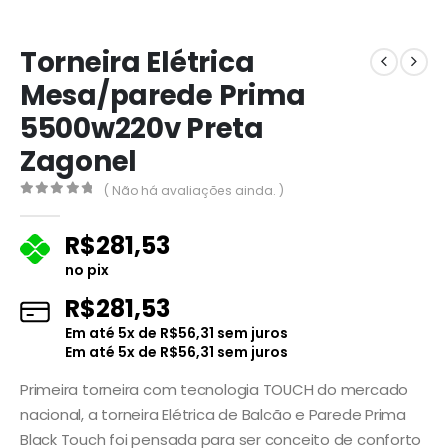
Torneira Elétrica
Mesa/parede Prima
5500w220v Preta
Zagonel
( Não há avaliações ainda. )
0
fora de 5
R$
281,53
no pix
R$
281,53
Em até
5
x de
R$
56,31
sem juros
Em até
5
x de
R$
56,31
sem juros
Primeira torneira com tecnologia TOUCH do mercado
nacional, a torneira Elétrica de Balcão e Parede Prima
Black Touch foi pensada para ser conceito de conforto