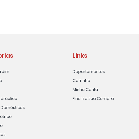
rias
Links
ardim
Departamentos
o
Carrinho
Minha Conta
idráulico
Finalize sua Compra
s Domésticas
létrico
ão
tas