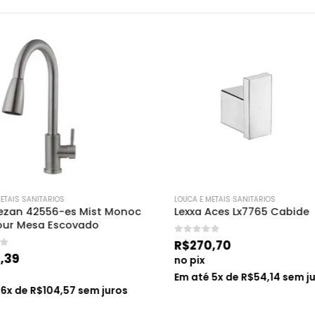
AIS SANITARIOS
LOUCA E METAIS SANITARIOS
an 42556-es Mist Monoc 
Lexxa Aces Lx7765 Cabide
r Mesa Escovado
0
de 5
R$
270,70
39
no pix
Em até
5
x de
R$
54,14
sem jur
x de
R$
104,57
sem juros