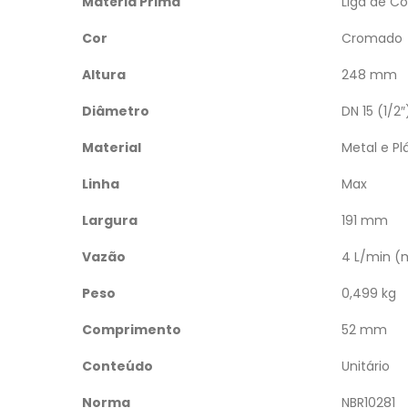
Matéria Prima
Liga de Co
Cor
Cromado
Altura
248 mm
Diâmetro
DN 15 (1/2″
Material
Metal e Pl
Linha
Max
Largura
191 mm
Vazão
4 L/min (
Peso
0,499 kg
Comprimento
52 mm
Conteúdo
Unitário
Norma
NBR10281