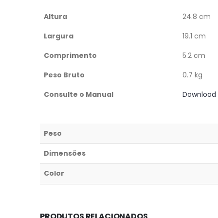
Altura
24.8 cm
Largura
19.1 cm
Comprimento
5.2 cm
Peso Bruto
0.7 kg
Consulte o Manual
Download
Peso
Dimensões
Color
PRODUTOS RELACIONADOS