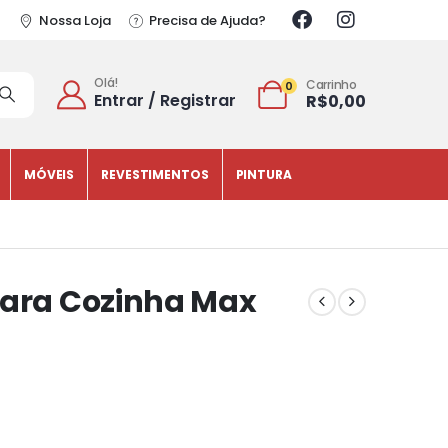
Nossa Loja
Precisa de Ajuda?
Olá!
Carrinho
0
Entrar / Registrar
R$
0,00
MÓVEIS
REVESTIMENTOS
PINTURA
para Cozinha Max