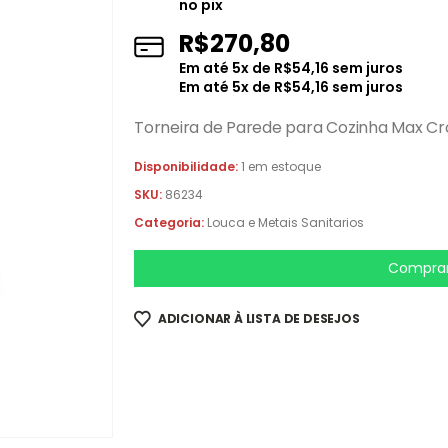
no pix
R$
270,80
Em até
5
x de
R$
54,16
sem juros
Em até
5
x de
R$
54,16
sem juros
Torneira de Parede para Cozinha Max C
Disponibilidade:
1 em estoque
SKU:
86234
Categoria:
Louca e Metais Sanitarios
Comprar
ADICIONAR À LISTA DE DESEJOS