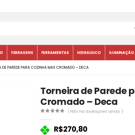
CO
FERRAGENS
FERRAMENTAS
HIDRAULICO
ILUMINAÇÃO
A DE PAREDE PARA COZINHA MAX CROMADO – DECA
Torneira de Parede 
Cromado – Deca
( Não há avaliações ainda. )
0
fora de 5
R$
270,80