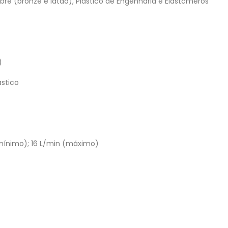
bre (bronze e latão), Plástico de Engenharia e Elastômeros
)
ástico
mínimo); 16 L/min (máximo)