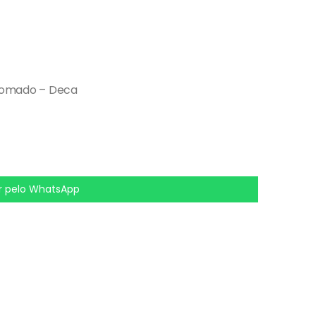
romado – Deca
 pelo WhatsApp