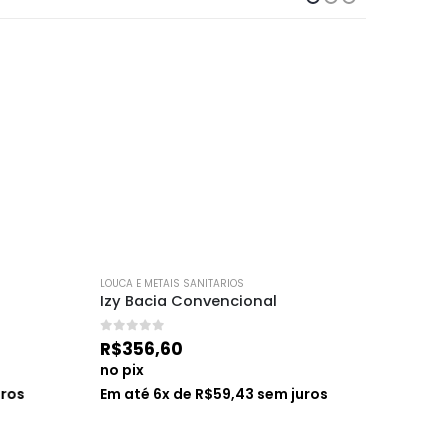
LOUCA E METAIS SANITARIOS
LOUCA E ME
Izy Bacia Convencional
Lexxa L
0
de 5
0
de 5
R$
356,60
R$
1.50
no pix
no pix
os
Em até
6
x de
R$
59,43
sem juros
Em até
6