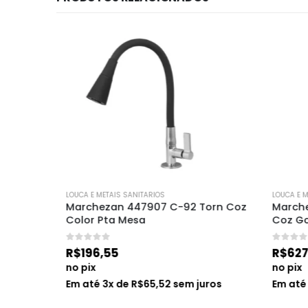
LOUCA E METAIS SANITARIOS
LOUCA E MET
ow
Marchezan 447907 C-92 Torn Coz 
Marchez
Color Pta Mesa
Coz Gou
0
de 5
0
de 5
R$
196,55
R$
627,
no pix
no pix
os
Em até
3
x de
R$
65,52
sem juros
Em até
6