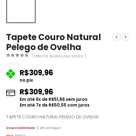
Tapete Couro Natural
Pelego de Ovelha
( Não há avaliações ainda. )
0
fora de 5
R$
309,96
no pix
R$
309,96
Em até
6
x de
R$
51,66
sem juros
Em até
7
x de
R$
50,55
com juros
TAPETE COURO NATURAL PELEGO DE OVELHA
Disponibilidade:
2 em estoque
SKU:
99613