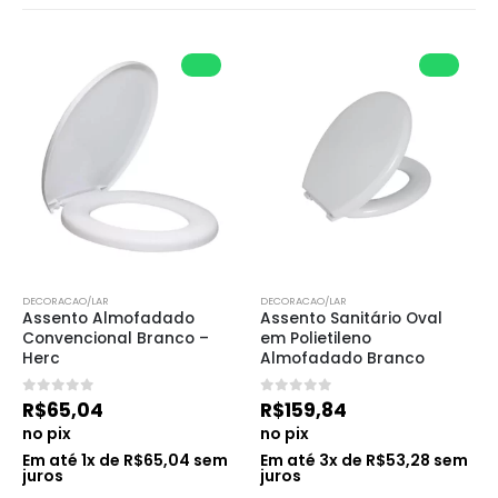
DECORACAO/LAR
DECORACAO/LAR
Assento Almofadado 
Assento Sanitário Oval 
Convencional Branco – 
em Polietileno 
Herc
Almofadado Branco
0
de 5
0
de 5
R$
65,04
R$
159,84
no pix
no pix
Em até
1
x de
R$
65,04
sem
Em até
3
x de
R$
53,28
sem
juros
juros