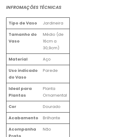
INFROMAÇÕES TÉCNICAS
Tipo de Vaso
Jardineira
Tamanho do
Médio (de
Vaso
16cm a
30,9cm)
Material
Aço
Uso indicado
Parede
do Vaso
Ideal para
Planta
Plantas
Ornamental
Cor
Dourado
Acabamento
Brilhante
Acompanha
Não
Prato