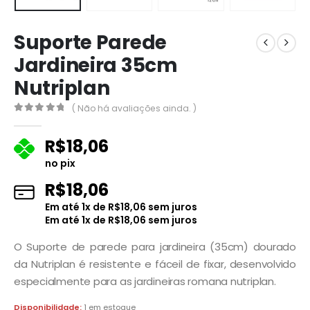
Suporte Parede
Jardineira 35cm
Nutriplan
( Não há avaliações ainda. )
0
fora de 5
R$
18,06
no pix
R$
18,06
Em até
1
x de
R$
18,06
sem juros
Em até
1
x de
R$
18,06
sem juros
O Suporte de parede para jardineira (35cm) dourado
da Nutriplan é resistente e fáceil de fixar, desenvolvido
especialmente para as jardineiras romana nutriplan.
Disponibilidade:
1 em estoque