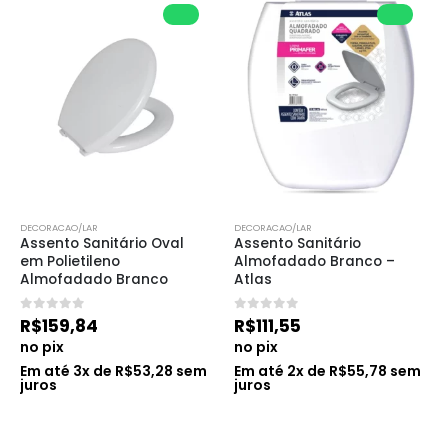
DECORACAO/LAR
DECORACAO/LAR
Assento Sanitário Oval 
Assento Sanitário 
em Polietileno 
Almofadado Branco – 
Almofadado Branco
Atlas
0
de 5
0
de 5
R$
159,84
R$
111,55
no pix
no pix
Em até
3
x de
R$
53,28
sem
Em até
2
x de
R$
55,78
sem
juros
juros