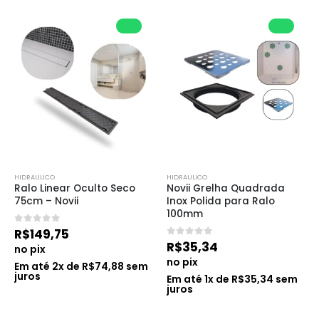
HIDRAULICO
HIDRAULICO
Ralo Linear Oculto Seco 
Novii Grelha Quadrada 
75cm – Novii
Inox Polida para Ralo 
100mm
0
de 5
R$
149,75
0
de 5
R$
35,34
no pix
no pix
Em até
2
x de
R$
74,88
sem
juros
Em até
1
x de
R$
35,34
sem
juros