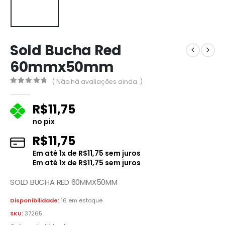
Sold Bucha Red
60mmx50mm
( Não há avaliações ainda. )
0
fora de 5
R$
11,75
no pix
R$
11,75
Em até
1
x de
R$
11,75
sem juros
Em até
1
x de
R$
11,75
sem juros
SOLD BUCHA RED 60MMX50MM
Disponibilidade:
16 em estoque
SKU:
37265