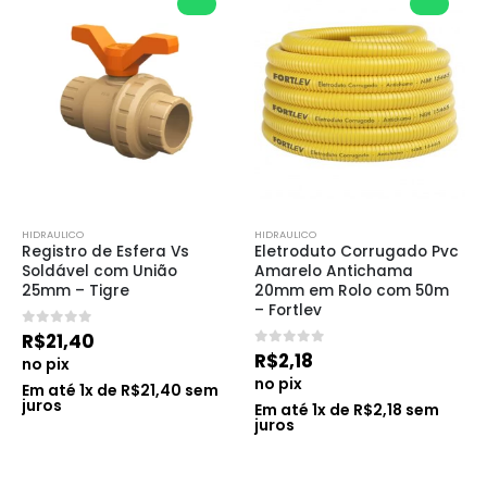
HIDRAULICO
HIDRAULICO
Registro de Esfera Vs 
Eletroduto Corrugado Pvc 
Soldável com União 
Amarelo Antichama 
25mm – Tigre
20mm em Rolo com 50m 
– Fortlev
0
de 5
R$
21,40
0
de 5
R$
2,18
no pix
no pix
Em até
1
x de
R$
21,40
sem
juros
Em até
1
x de
R$
2,18
sem
juros