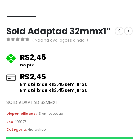
Sold Adaptad 32mmx1″
( Não há avaliações ainda. )
0
fora de 5
R$
2,45
no pix
R$
2,45
Em até
1
x de
R$
2,45
sem juros
Em até
1
x de
R$
2,45
sem juros
SOLD ADAPTAD 32MMX1″
Disponibilidade:
13 em estoque
SKU:
101075
Categoria:
Hidraulico